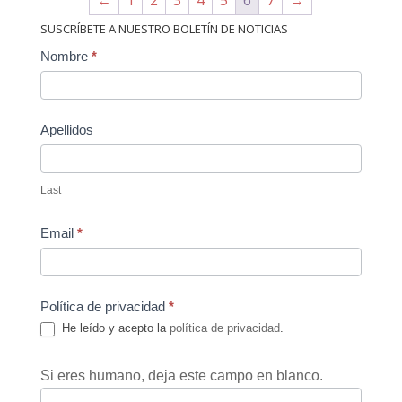
←
1
2
3
4
5
6
7
→
SUSCRÍBETE A NUESTRO BOLETÍN DE NOTICIAS
Contact
Nombre
*
Us
Apellidos
Last
Email
*
Política de privacidad
*
He leído y acepto la
política de privacidad
.
Si eres humano, deja este campo en blanco.