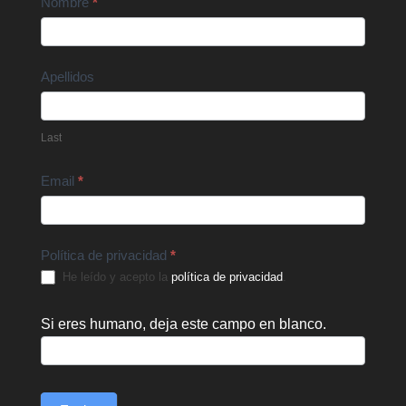
Contact
Nombre
*
Us
Apellidos
Last
Email
*
Política de privacidad
*
He leído y acepto la
política de privacidad
.
Si eres humano, deja este campo en blanco.