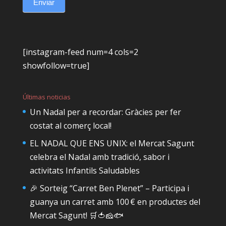
Enviar
[instagram-feed num=4 cols=2
showfollow=true]
Últimas noticias
Un Nadal per a recordar: Gràcies per fer
costat al comerç local!
EL NADAL QUE ENS UNIX: el Mercat Sagunt
celebra el Nadal amb tradició, sabor i
activitats Infantils Saludables
🎉 Sorteig “Carret Ben Plenet” – Participa i
guanya un carret amb 100 € en productes del
Mercat Sagunt! 🛒🍅🧀🐟