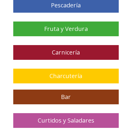
Pescadería
Fruta y Verdura
Carnicería
Charcutería
Bar
Curtidos y Saladares