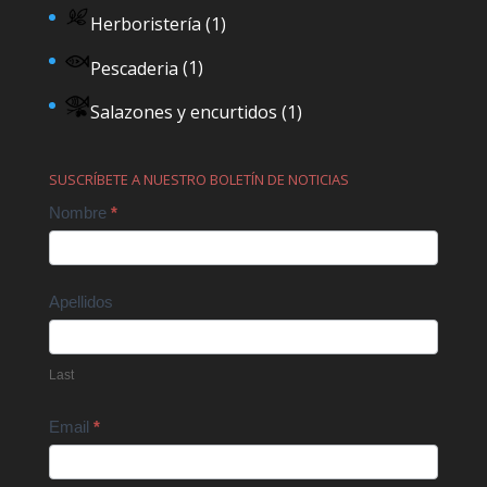
Herboristería
(1)
Pescaderia
(1)
Salazones y encurtidos
(1)
SUSCRÍBETE A NUESTRO BOLETÍN DE NOTICIAS
Contact
Nombre
*
Us
Apellidos
Last
Email
*