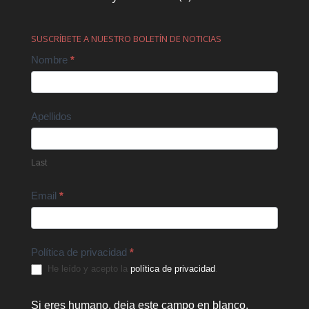
SUSCRÍBETE A NUESTRO BOLETÍN DE NOTICIAS
Contact
Nombre
*
Us
Apellidos
Last
Email
*
Política de privacidad
*
He leído y acepto la
política de privacidad
.
Si eres humano, deja este campo en blanco.