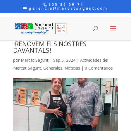
605 86 59 74
gerencia@mercatsagunt.com
¡RENOVEM ELS NOSTRES
DAVANTALS!
por
Mercat Sagunt
|
Sep 5, 2024
|
Actividades del
Mercat Sagunt
,
Generales
,
Noticias
|
0 Comentarios