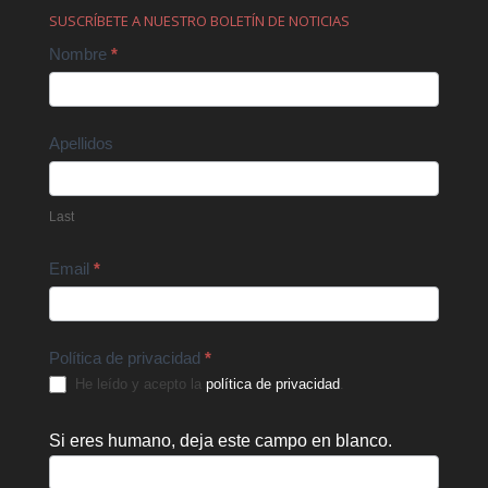
SUSCRÍBETE A NUESTRO BOLETÍN DE NOTICIAS
Contact
Nombre
*
Us
Apellidos
Last
Email
*
Política de privacidad
*
He leído y acepto la
política de privacidad
.
Si eres humano, deja este campo en blanco.