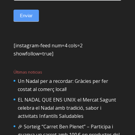
Enviar
[instagram-feed num=4 cols=2
showfollow=true]
Últimas noticias
Un Nadal per a recordar: Gràcies per fer
costat al comerç local!
EL NADAL QUE ENS UNIX: el Mercat Sagunt
celebra el Nadal amb tradició, sabor i
activitats Infantils Saludables
🎉 Sorteig “Carret Ben Plenet” – Participa i
guanya un carret amb 100 € en productes del