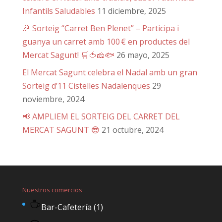
Infantils Saludables
11 diciembre, 2025
🎉 Sorteig “Carret Ben Plenet” – Participa i
guanya un carret amb 100 € en productes del
Mercat Sagunt! 🛒🍅🧀🐟
26 mayo, 2025
El Mercat Sagunt celebra el Nadal amb un gran
Sorteig d’11 Cistelles Nadalenques
29
noviembre, 2024
📢 AMPLIEM EL SORTEIG DEL CARRET DEL
MERCAT SAGUNT 😎
21 octubre, 2024
Nuestros comercios
Bar-Cafetería
(1)