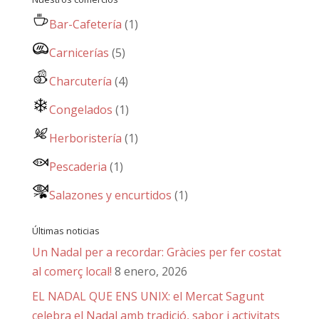
Bar-Cafetería
(1)
Carnicerías
(5)
Charcutería
(4)
Congelados
(1)
Herboristería
(1)
Pescaderia
(1)
Salazones y encurtidos
(1)
Últimas noticias
Un Nadal per a recordar: Gràcies per fer costat
al comerç local!
8 enero, 2026
EL NADAL QUE ENS UNIX: el Mercat Sagunt
celebra el Nadal amb tradició, sabor i activitats