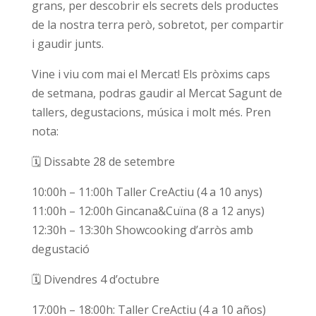
grans, per descobrir els secrets dels productes
de la nostra terra però, sobretot, per compartir
i gaudir junts.
Vine i viu com mai el Mercat! Els pròxims caps
de setmana, podras gaudir al Mercat Sagunt de
tallers, degustacions, música i molt més. Pren
nota:
🗓️ Dissabte 28 de setembre
10:00h – 11:00h Taller CreActiu (4 a 10 anys)
11:00h – 12:00h Gincana&Cuïna (8 a 12 anys)
12:30h – 13:30h Showcooking d’arròs amb
degustació
🗓️ Divendres 4 d’octubre
17:00h – 18:00h: Taller CreActiu (4 a 10 años)