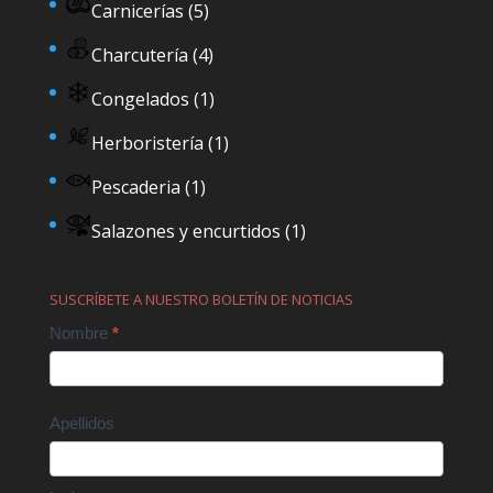
Carnicerías
(5)
Charcutería
(4)
Congelados
(1)
Herboristería
(1)
Pescaderia
(1)
Salazones y encurtidos
(1)
SUSCRÍBETE A NUESTRO BOLETÍN DE NOTICIAS
Contact
Nombre
*
Us
Apellidos