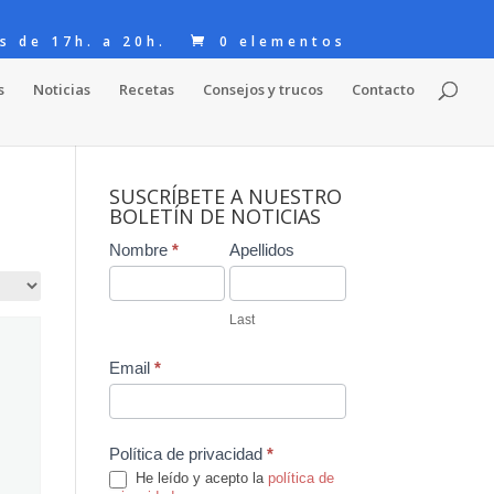
s de 17h. a 20h.
0 elementos
s
Noticias
Recetas
Consejos y trucos
Contacto
SUSCRÍBETE A NUESTRO
BOLETÍN DE NOTICIAS
Contact
Nombre
*
Apellidos
Us
Last
Email
*
Política de privacidad
*
He leído y acepto la
política de