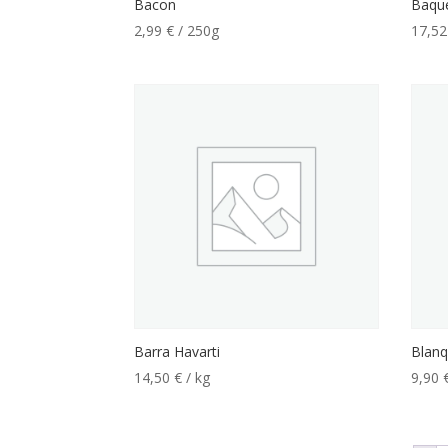
Bacon
Baqu
2,99
€
/ 250g
17,5
Barra Havarti
Blanq
14,50
€
/ kg
9,90