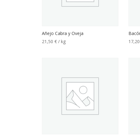
Añejo Cabra y Oveja
Bacó
21,50
€
/ kg
17,2