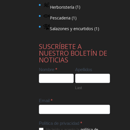
Herboristería
(1)
Pescaderia
(1)
Salazones y encurtidos
(1)
SUSCRÍBETE A
NUESTRO BOLETÍN DE
NOTICIAS
Contact
Nombre
*
Apellidos
Us
Last
Email
*
Política de privacidad
*
He leído y acepto la
política de