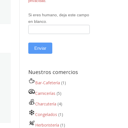
privacidad
.
Si eres humano, deja este campo
en blanco.
Enviar
Nuestros comercios
Bar-Cafetería
(1)
Carnicerías
(5)
Charcutería
(4)
Congelados
(1)
Herboristería
(1)