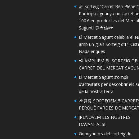
🎉 Sorteig “Carret Ben Plenet”
Participa i guanya un carret 
100 € en productes del Merca
Sagunt! 🛒🍅🧀🐟
El Mercat Sagunt celebra el N
amb un gran Sorteig d’11 Ciste
Nadalenques
📢 AMPLIEM EL SORTEIG DE
CARRET DEL MERCAT SAGUN
El Mercat Sagunt s’ompli
d’activitats per descobrir els s
de la nostra terra.
🎉🛒🛒 SORTEGEM 5 CARRET
PERQUÈ FARDES DE MERCAT!
¡RENOVEM ELS NOSTRES
DAVANTALS!
Guanyadors del sorteig de