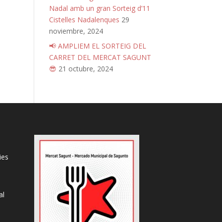
Nadal amb un gran Sorteig d’11
Cistelles Nadalenques
29
noviembre, 2024
📢 AMPLIEM EL SORTEIG DEL
CARRET DEL MERCAT SAGUNT
😎
21 octubre, 2024
ies
al
s