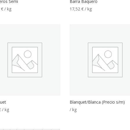
eros Semi
Barra Baquero
2
€
/ kg
17,52
€
/ kg
uet
Blanquet/Blanca (Precio s/m)
€
/ kg
/ kg