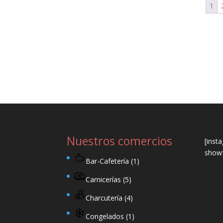
1
Nuestros comercios
[inst
showf
Bar-Cafetería
(1)
Carnicerías
(5)
Charcutería
(4)
Congelados
(1)