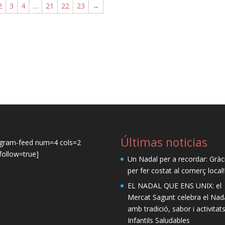
2
3
4
…
21
22
23
→
Últimas noticias
agram-feed num=4 cols=2
ollow=true]
Un Nadal per a recordar: Gràc
per fer costat al comerç local!
EL NADAL QUE ENS UNIX: el
Mercat Sagunt celebra el Nad
amb tradició, sabor i activitat
Infantils Saludables