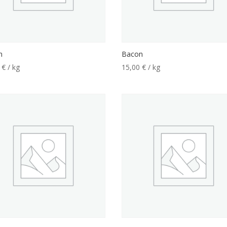
n
Bacon
0
€
/ kg
15,00
€
/ kg