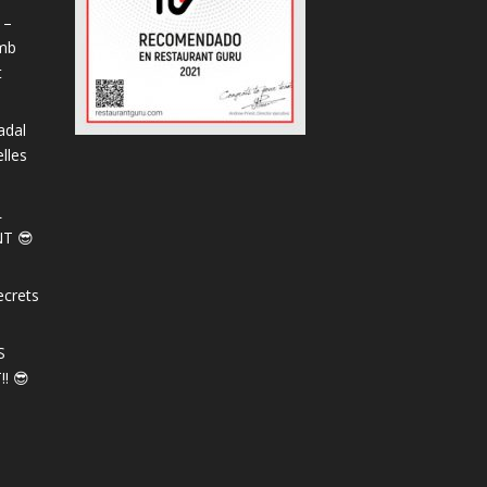
 –
amb
t
adal
lles
L
T 😎
ecrets
S
! 😎