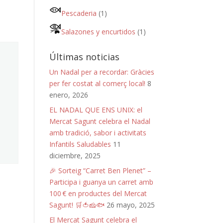
Pescaderia
(1)
Salazones y encurtidos
(1)
Últimas noticias
Un Nadal per a recordar: Gràcies
per fer costat al comerç local!
8
enero, 2026
EL NADAL QUE ENS UNIX: el
Mercat Sagunt celebra el Nadal
amb tradició, sabor i activitats
Infantils Saludables
11
diciembre, 2025
🎉 Sorteig “Carret Ben Plenet” –
Participa i guanya un carret amb
100 € en productes del Mercat
Sagunt! 🛒🍅🧀🐟
26 mayo, 2025
El Mercat Sagunt celebra el