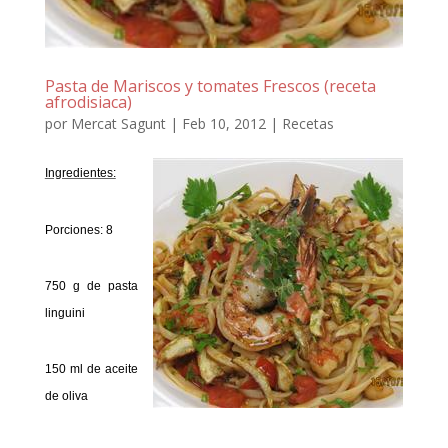
Pasta de Mariscos y tomates Frescos (receta
afrodisiaca)
por
Mercat Sagunt
|
Feb 10, 2012
|
Recetas
Ingredientes:
Porciones: 8
750 g de pasta
linguini
150 ml de aceite
de oliva