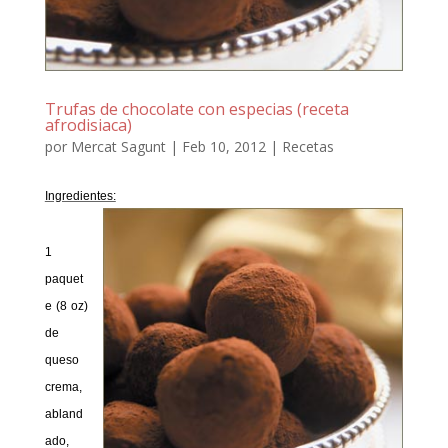
Trufas de chocolate con especias (receta
afrodisiaca)
por
Mercat Sagunt
|
Feb 10, 2012
|
Recetas
Ingredientes:
1
paquet
e (8 oz)
de
queso
crema,
abland
ado,