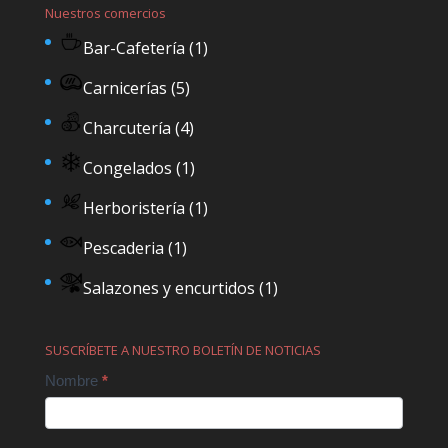
Nuestros comercios
Bar-Cafetería
(1)
Carnicerías
(5)
Charcutería
(4)
Congelados
(1)
Herboristería
(1)
Pescaderia
(1)
Salazones y encurtidos
(1)
SUSCRÍBETE A NUESTRO BOLETÍN DE NOTICIAS
Contact
Nombre
*
Us