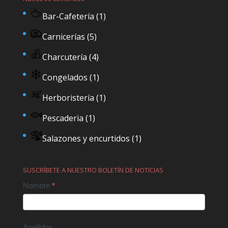
Bar-Cafetería
(1)
Carnicerías
(5)
Charcutería
(4)
Congelados
(1)
Herboristería
(1)
Pescaderia
(1)
Salazones y encurtidos
(1)
SUSCRÍBETE A NUESTRO BOLETÍN DE NOTICIAS
Contact
Nombre
*
Us
Apellidos