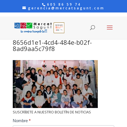
605 86 59 74
gerencia@mercatsagunt.com
8656d1e1-4cd4-484e-b02f-
8ad9aa5c79f8
SUSCRÍBETE A NUESTRO BOLETÍN DE NOTICIAS
Contact
Nombre
*