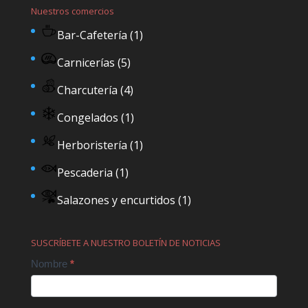
Nuestros comercios
Bar-Cafetería
(1)
Carnicerías
(5)
Charcutería
(4)
Congelados
(1)
Herboristería
(1)
Pescaderia
(1)
Salazones y encurtidos
(1)
SUSCRÍBETE A NUESTRO BOLETÍN DE NOTICIAS
Contact
Nombre
*
Us