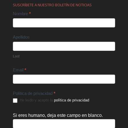
SUSCRÍBETE A NUESTRO BOLETÍN DE NOTICIAS
Contact
Nombre
*
Us
Apellidos
Last
Email
*
Política de privacidad
*
He leído y acepto la
política de privacidad
.
Si eres humano, deja este campo en blanco.