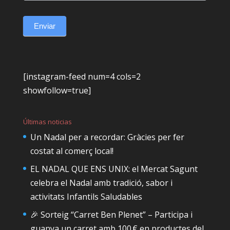
Enviar
[instagram-feed num=4 cols=2
showfollow=true]
Últimas noticias
Un Nadal per a recordar: Gràcies per fer
costat al comerç local!
EL NADAL QUE ENS UNIX: el Mercat Sagunt
celebra el Nadal amb tradició, sabor i
activitats Infantils Saludables
🎉 Sorteig “Carret Ben Plenet” – Participa i
guanya un carret amb 100 € en productes del