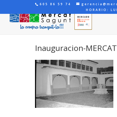
605 86 59 74
gerencia@mer
HORARIO: LU
Inauguracion-MERCAT