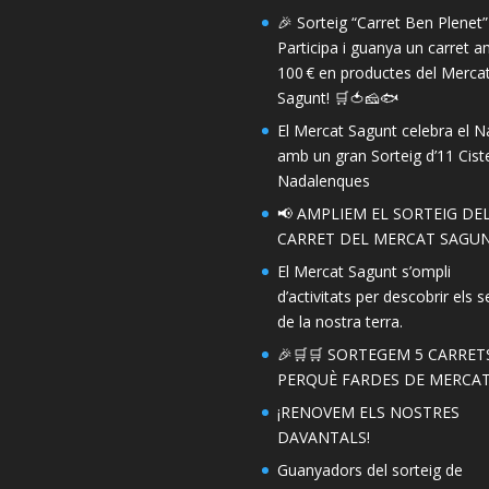
🎉 Sorteig “Carret Ben Plenet”
Participa i guanya un carret 
100 € en productes del Merca
Sagunt! 🛒🍅🧀🐟
El Mercat Sagunt celebra el N
amb un gran Sorteig d’11 Ciste
Nadalenques
📢 AMPLIEM EL SORTEIG DE
CARRET DEL MERCAT SAGUN
El Mercat Sagunt s’ompli
d’activitats per descobrir els s
de la nostra terra.
🎉🛒🛒 SORTEGEM 5 CARRET
PERQUÈ FARDES DE MERCAT!
¡RENOVEM ELS NOSTRES
DAVANTALS!
Guanyadors del sorteig de