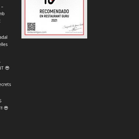
 –
amb
t
adal
lles
L
T 😎
ecrets
S
! 😎