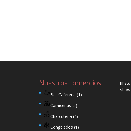
Nuestros comercios
[inst
showf
Bar-Cafetería
(1)
Carnicerías
(5)
Charcutería
(4)
Congelados
(1)