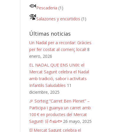
Pescaderia
(1)
Salazones y encurtidos
(1)
Últimas noticias
Un Nadal per a recordar: Gràcies
per fer costat al comerç local!
8
enero, 2026
EL NADAL QUE ENS UNIX: el
Mercat Sagunt celebra el Nadal
amb tradició, sabor i activitats
Infantils Saludables
11
diciembre, 2025
🎉 Sorteig “Carret Ben Plenet” –
Participa i guanya un carret amb
100 € en productes del Mercat
Sagunt! 🛒🍅🧀🐟
26 mayo, 2025
El Mercat Sagunt celebra el