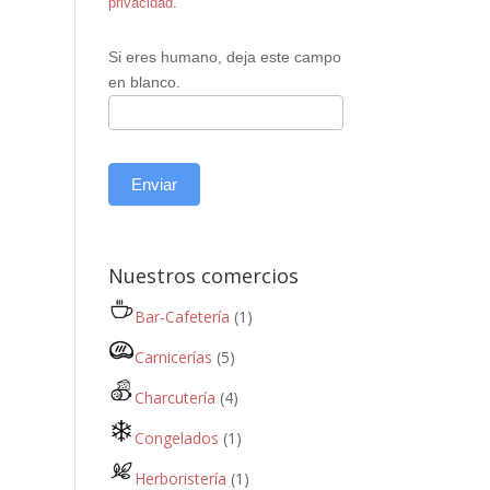
privacidad
.
Si eres humano, deja este campo
en blanco.
Enviar
Nuestros comercios
Bar-Cafetería
(1)
Carnicerías
(5)
Charcutería
(4)
Congelados
(1)
Herboristería
(1)