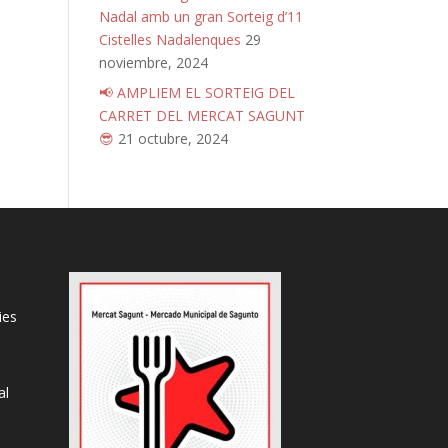
Nadal amb un gran Sorteig d’11
Cistelles Nadalenques
29
noviembre, 2024
📢 AMPLIEM EL SORTEIG DEL
CARRET DEL MERCAT SAGUNT
😎
21 octubre, 2024
ies
al
s