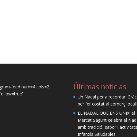
Últimas noticias
agram-feed num=4 cols=2
ollow=true]
Un Nadal per a recordar: Gràc
per fer costat al comerç local!
EL NADAL QUE ENS UNIX: el
Mercat Sagunt celebra el Nad
amb tradició, sabor i activitat
Infantils Saludables