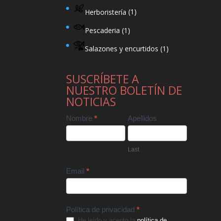
Herboristería
(1)
Pescaderia
(1)
Salazones y encurtidos
(1)
SUSCRÍBETE A
NUESTRO BOLETÍN DE
NOTICIAS
Contact
Nombre
*
Apellidos
Us
Last
Email
*
Política de privacidad
*
He leído y acepto la
política de