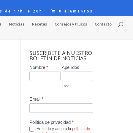
s de 17h. a 20h.
0 elementos
s
Noticias
Recetas
Consejos y trucos
Contacto
SUSCRÍBETE A NUESTRO
BOLETÍN DE NOTICIAS
Contact
Nombre
*
Apellidos
Us
Last
Email
*
Política de privacidad
*
He leído y acepto la
política de