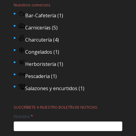
Nuestros comercios
Bar-Cafetería
(1)
Carnicerías
(5)
Charcutería
(4)
Congelados
(1)
Herboristería
(1)
Pescaderia
(1)
Salazones y encurtidos
(1)
SUSCRÍBETE A NUESTRO BOLETÍN DE NOTICIAS
Contact
Nombre
*
Us