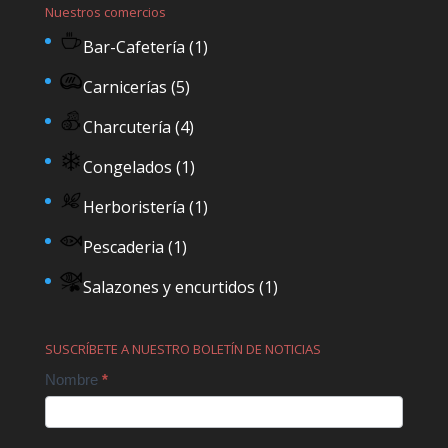
Nuestros comercios
Bar-Cafetería
(1)
Carnicerías
(5)
Charcutería
(4)
Congelados
(1)
Herboristería
(1)
Pescaderia
(1)
Salazones y encurtidos
(1)
SUSCRÍBETE A NUESTRO BOLETÍN DE NOTICIAS
Contact
Nombre
*
Us