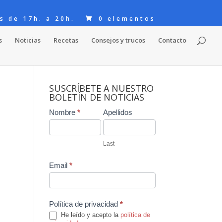
s de 17h. a 20h.
0 elementos
s
Noticias
Recetas
Consejos y trucos
Contacto
SUSCRÍBETE A NUESTRO
BOLETÍN DE NOTICIAS
Contact
Nombre
*
Apellidos
Us
Last
Email
*
Política de privacidad
*
He leído y acepto la
política de