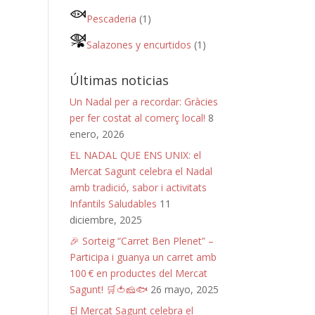
Pescaderia
(1)
Salazones y encurtidos
(1)
Últimas noticias
Un Nadal per a recordar: Gràcies
per fer costat al comerç local!
8
enero, 2026
EL NADAL QUE ENS UNIX: el
Mercat Sagunt celebra el Nadal
amb tradició, sabor i activitats
Infantils Saludables
11
diciembre, 2025
🎉 Sorteig “Carret Ben Plenet” –
Participa i guanya un carret amb
100 € en productes del Mercat
Sagunt! 🛒🍅🧀🐟
26 mayo, 2025
El Mercat Sagunt celebra el