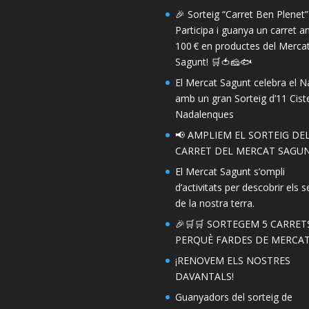
🎉 Sorteig “Carret Ben Plenet”
Participa i guanya un carret 
100 € en productes del Merca
Sagunt! 🛒🍅🧀🐟
El Mercat Sagunt celebra el N
amb un gran Sorteig d’11 Ciste
Nadalenques
📢 AMPLIEM EL SORTEIG DE
CARRET DEL MERCAT SAGUN
El Mercat Sagunt s’ompli
d’activitats per descobrir els s
de la nostra terra.
🎉🛒🛒 SORTEGEM 5 CARRET
PERQUÈ FARDES DE MERCAT!
¡RENOVEM ELS NOSTRES
DAVANTALS!
Guanyadors del sorteig de