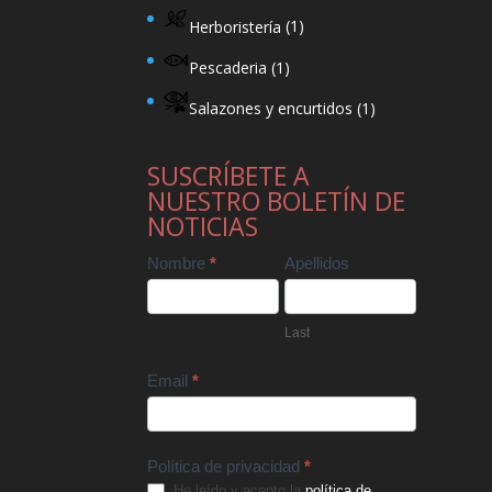
Herboristería
(1)
Pescaderia
(1)
Salazones y encurtidos
(1)
SUSCRÍBETE A
NUESTRO BOLETÍN DE
NOTICIAS
Contact
Nombre
*
Apellidos
Us
Last
Email
*
Política de privacidad
*
He leído y acepto la
política de