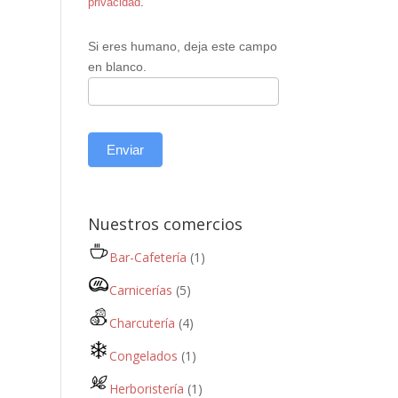
privacidad
.
Si eres humano, deja este campo
en blanco.
Enviar
Nuestros comercios
Bar-Cafetería
(1)
Carnicerías
(5)
Charcutería
(4)
Congelados
(1)
Herboristería
(1)