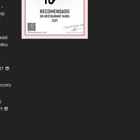
 –
amb
t
adal
lles
L
T 😎
ecrets
S
! 😎