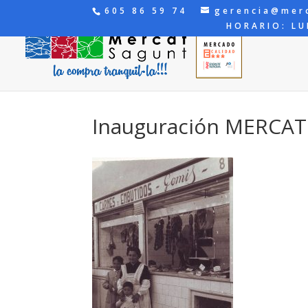
605 86 59 74
gerencia@mer
HORARIO: LU
Inauguración MERCAT