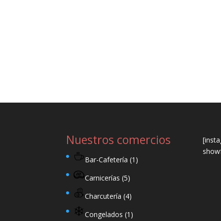
Nuestros comercios
[inst
showf
Bar-Cafetería
(1)
Carnicerías
(5)
Charcutería
(4)
Congelados
(1)