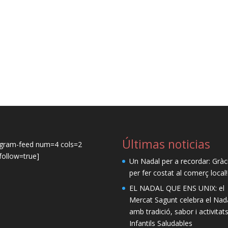
Últimas noticias
agram-feed num=4 cols=2
ollow=true]
Un Nadal per a recordar: Gràc
per fer costat al comerç local!
EL NADAL QUE ENS UNIX: el
Mercat Sagunt celebra el Nad
amb tradició, sabor i activitat
Infantils Saludables