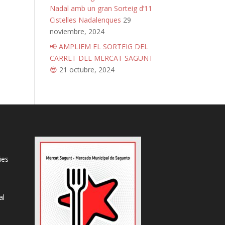
Nadal amb un gran Sorteig d’11
Cistelles Nadalenques
29
noviembre, 2024
📢 AMPLIEM EL SORTEIG DEL
CARRET DEL MERCAT SAGUNT
😎
21 octubre, 2024
ies
al
s