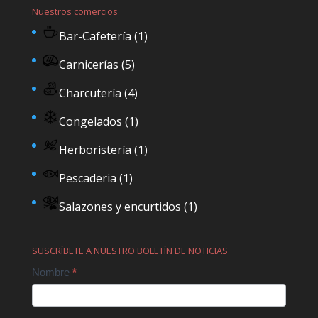
Nuestros comercios
Bar-Cafetería
(1)
Carnicerías
(5)
Charcutería
(4)
Congelados
(1)
Herboristería
(1)
Pescaderia
(1)
Salazones y encurtidos
(1)
SUSCRÍBETE A NUESTRO BOLETÍN DE NOTICIAS
Contact
Nombre
*
Us