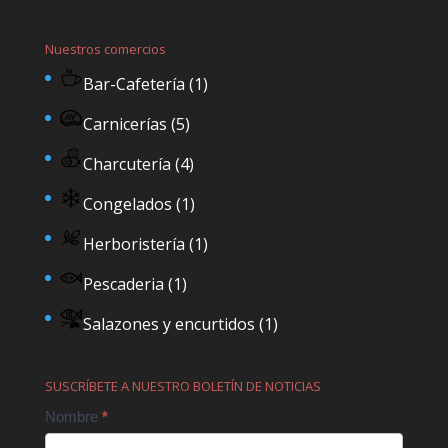
Nuestros comercios
Bar-Cafetería
(1)
Carnicerías
(5)
Charcutería
(4)
Congelados
(1)
Herboristería
(1)
Pescaderia
(1)
Salazones y encurtidos
(1)
SUSCRÍBETE A NUESTRO BOLETÍN DE NOTICIAS
Contact
Nombre
*
Us