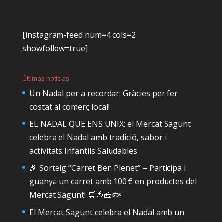
[instagram-feed num=4 cols=2
showfollow=true]
Últimas noticias
Un Nadal per a recordar: Gràcies per fer
costat al comerç local!
EL NADAL QUE ENS UNIX: el Mercat Sagunt
celebra el Nadal amb tradició, sabor i
activitats Infantils Saludables
🎉 Sorteig “Carret Ben Plenet” – Participa i
guanya un carret amb 100 € en productes del
Mercat Sagunt! 🛒🍅🧀🐟
El Mercat Sagunt celebra el Nadal amb un