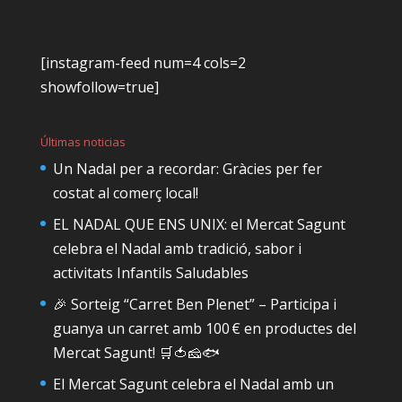
[instagram-feed num=4 cols=2
showfollow=true]
Últimas noticias
Un Nadal per a recordar: Gràcies per fer
costat al comerç local!
EL NADAL QUE ENS UNIX: el Mercat Sagunt
celebra el Nadal amb tradició, sabor i
activitats Infantils Saludables
🎉 Sorteig “Carret Ben Plenet” – Participa i
guanya un carret amb 100 € en productes del
Mercat Sagunt! 🛒🍅🧀🐟
El Mercat Sagunt celebra el Nadal amb un