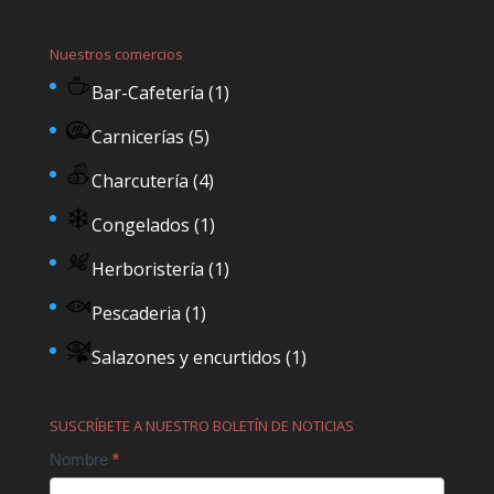
Nuestros comercios
Bar-Cafetería
(1)
Carnicerías
(5)
Charcutería
(4)
Congelados
(1)
Herboristería
(1)
Pescaderia
(1)
Salazones y encurtidos
(1)
SUSCRÍBETE A NUESTRO BOLETÍN DE NOTICIAS
Contact
Nombre
*
Us