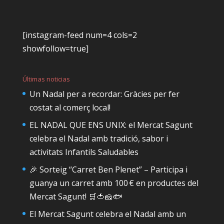
[instagram-feed num=4 cols=2
showfollow=true]
Últimas noticias
Un Nadal per a recordar: Gràcies per fer
costat al comerç local!
EL NADAL QUE ENS UNIX: el Mercat Sagunt
celebra el Nadal amb tradició, sabor i
activitats Infantils Saludables
🎉 Sorteig “Carret Ben Plenet” – Participa i
guanya un carret amb 100 € en productes del
Mercat Sagunt! 🛒🍅🧀🐟
El Mercat Sagunt celebra el Nadal amb un