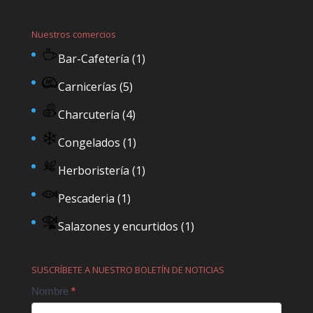
Nuestros comercios
Bar-Cafetería
(1)
Carnicerías
(5)
Charcutería
(4)
Congelados
(1)
Herboristería
(1)
Pescaderia
(1)
Salazones y encurtidos
(1)
SUSCRÍBETE A NUESTRO BOLETÍN DE NOTICIAS
Contact
Nombre
*
Us