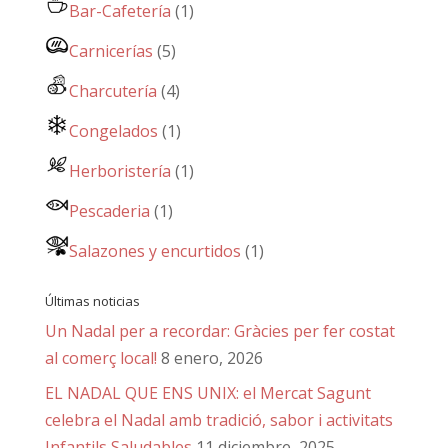
Bar-Cafetería
(1)
Carnicerías
(5)
Charcutería
(4)
Congelados
(1)
Herboristería
(1)
Pescaderia
(1)
Salazones y encurtidos
(1)
Últimas noticias
Un Nadal per a recordar: Gràcies per fer costat
al comerç local!
8 enero, 2026
EL NADAL QUE ENS UNIX: el Mercat Sagunt
celebra el Nadal amb tradició, sabor i activitats
Infantils Saludables
11 diciembre, 2025