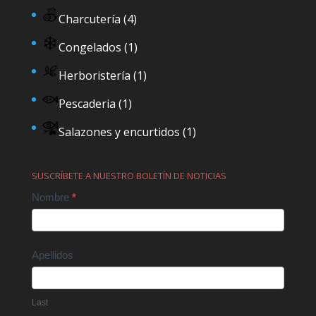
Charcutería
(4)
Congelados
(1)
Herboristería
(1)
Pescaderia
(1)
Salazones y encurtidos
(1)
SUSCRÍBETE A NUESTRO BOLETÍN DE NOTICIAS
Contact
Nombre
*
Us
Apellidos
Last