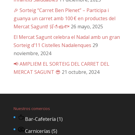
🎉 Sorteig “Carret Ben Plenet” – Participa i
guanya un carret amb 100 € en productes del
Mercat Sagunt! 🛒🍅🧀🐟
26 mayo, 2025
El Mercat Sagunt celebra el Nadal amb un gran
Sorteig d’11 Cistelles Nadalenques
29
noviembre, 2024
📢 AMPLIEM EL SORTEIG DEL CARRET DEL
MERCAT SAGUNT 😎
21 octubre, 2024
Nuestros comercios
Bar-Cafetería
(1)
Carnicerías
(5)