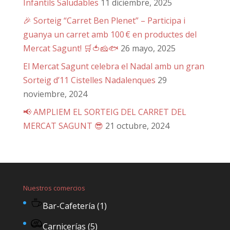
Infantils Saludables
11 diciembre, 2025
🎉 Sorteig “Carret Ben Plenet” – Participa i
guanya un carret amb 100 € en productes del
Mercat Sagunt! 🛒🍅🧀🐟
26 mayo, 2025
El Mercat Sagunt celebra el Nadal amb un gran
Sorteig d’11 Cistelles Nadalenques
29
noviembre, 2024
📢 AMPLIEM EL SORTEIG DEL CARRET DEL
MERCAT SAGUNT 😎
21 octubre, 2024
Nuestros comercios
Bar-Cafetería
(1)
Carnicerías
(5)