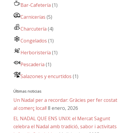
Bar-Cafetería
(1)
Carnicerías
(5)
Charcutería
(4)
Congelados
(1)
Herboristería
(1)
Pescaderia
(1)
Salazones y encurtidos
(1)
Últimas noticias
Un Nadal per a recordar: Gràcies per fer costat
al comerç local!
8 enero, 2026
EL NADAL QUE ENS UNIX: el Mercat Sagunt
celebra el Nadal amb tradició, sabor i activitats