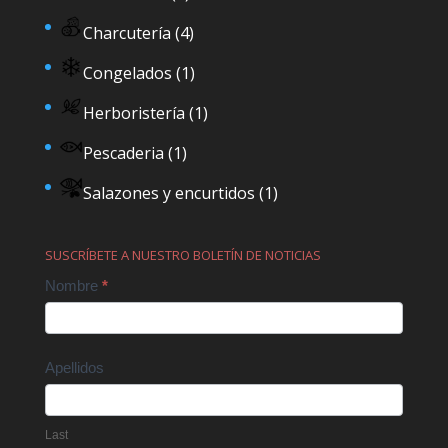
Charcutería
(4)
Congelados
(1)
Herboristería
(1)
Pescaderia
(1)
Salazones y encurtidos
(1)
SUSCRÍBETE A NUESTRO BOLETÍN DE NOTICIAS
Contact
Nombre
*
Us
Apellidos
Last