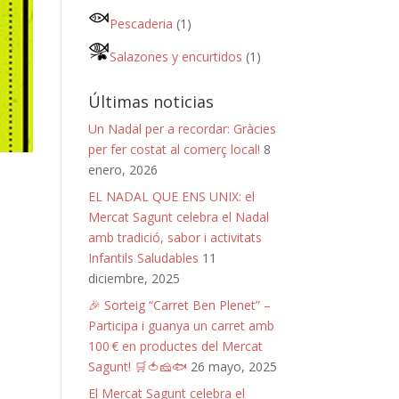
Pescaderia
(1)
Salazones y encurtidos
(1)
Últimas noticias
Un Nadal per a recordar: Gràcies
per fer costat al comerç local!
8
enero, 2026
EL NADAL QUE ENS UNIX: el
Mercat Sagunt celebra el Nadal
amb tradició, sabor i activitats
Infantils Saludables
11
diciembre, 2025
🎉 Sorteig “Carret Ben Plenet” –
Participa i guanya un carret amb
100 € en productes del Mercat
Sagunt! 🛒🍅🧀🐟
26 mayo, 2025
El Mercat Sagunt celebra el