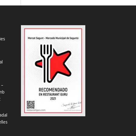
ies
al
s
 –
amb
t
adal
lles