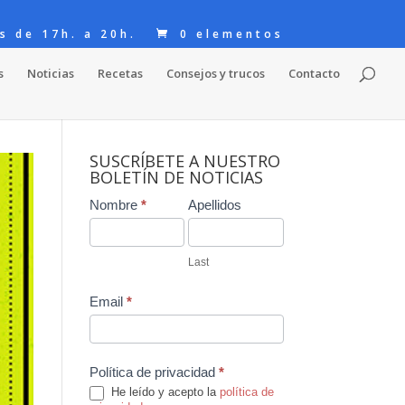
s de 17h. a 20h.
0 elementos
s
Noticias
Recetas
Consejos y trucos
Contacto
SUSCRÍBETE A NUESTRO
BOLETÍN DE NOTICIAS
Contact
Nombre
*
Apellidos
Us
Last
Email
*
Política de privacidad
*
He leído y acepto la
política de