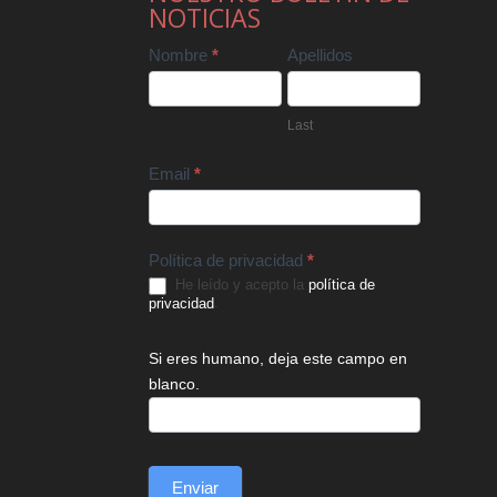
NOTICIAS
Contact
Nombre
*
Apellidos
Us
Last
Email
*
Política de privacidad
*
He leído y acepto la
política de
privacidad
.
Si eres humano, deja este campo en
blanco.
Enviar