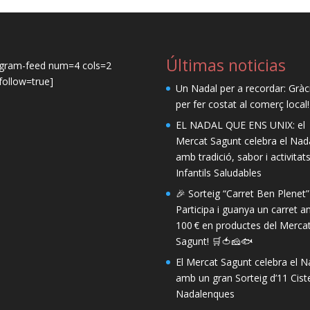
Últimas noticias
agram-feed num=4 cols=2
ollow=true]
Un Nadal per a recordar: Gràc
per fer costat al comerç local!
EL NADAL QUE ENS UNIX: el
Mercat Sagunt celebra el Nad
amb tradició, sabor i activitat
Infantils Saludables
🎉 Sorteig “Carret Ben Plenet”
Participa i guanya un carret 
100 € en productes del Merca
Sagunt! 🛒🍅🧀🐟
El Mercat Sagunt celebra el N
amb un gran Sorteig d’11 Ciste
Nadalenques