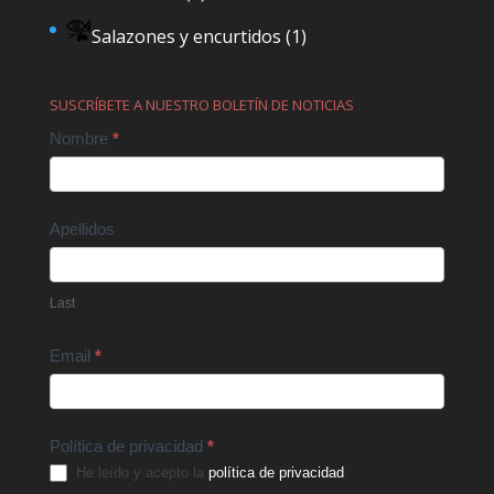
Salazones y encurtidos
(1)
SUSCRÍBETE A NUESTRO BOLETÍN DE NOTICIAS
Contact
Nombre
*
Us
Apellidos
Last
Email
*
Política de privacidad
*
He leído y acepto la
política de privacidad
.