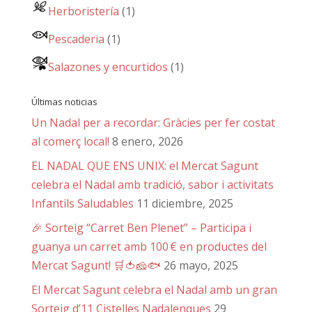
Herboristería
(1)
Pescaderia
(1)
Salazones y encurtidos
(1)
Últimas noticias
Un Nadal per a recordar: Gràcies per fer costat
al comerç local!
8 enero, 2026
EL NADAL QUE ENS UNIX: el Mercat Sagunt
celebra el Nadal amb tradició, sabor i activitats
Infantils Saludables
11 diciembre, 2025
🎉 Sorteig “Carret Ben Plenet” – Participa i
guanya un carret amb 100 € en productes del
Mercat Sagunt! 🛒🍅🧀🐟
26 mayo, 2025
El Mercat Sagunt celebra el Nadal amb un gran
Sorteig d’11 Cistelles Nadalenques
29