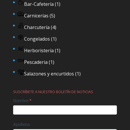
Bar-Cafetería
(1)
Carnicerías
(5)
Charcutería
(4)
Congelados
(1)
Herboristería
(1)
Pescaderia
(1)
Salazones y encurtidos
(1)
SUSCRÍBETE A NUESTRO BOLETÍN DE NOTICIAS
Contact
Nombre
*
Us
Apellidos