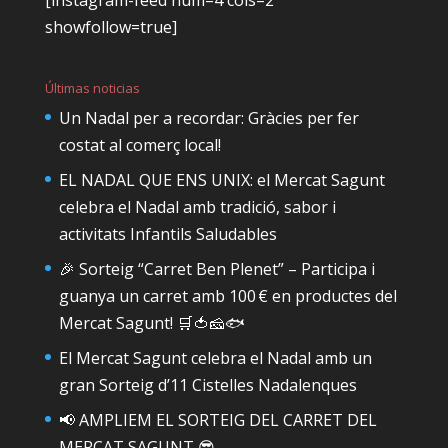
[instagram-feed num=4 cols=2
showfollow=true]
Últimas noticias
Un Nadal per a recordar: Gràcies per fer
costat al comerç local!
EL NADAL QUE ENS UNIX: el Mercat Sagunt
celebra el Nadal amb tradició, sabor i
activitats Infantils Saludables
🎉 Sorteig “Carret Ben Plenet” – Participa i
guanya un carret amb 100 € en productes del
Mercat Sagunt! 🛒🍅🧀🐟
El Mercat Sagunt celebra el Nadal amb un
gran Sorteig d’11 Cistelles Nadalenques
📢 AMPLIEM EL SORTEIG DEL CARRET DEL
MERCAT SAGUNT 😎