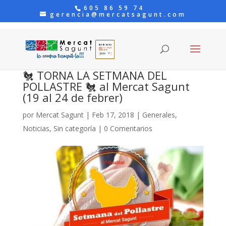
605 86 59 74
gerencia@mercatsagunt.com
🐔 TORNA LA SETMANA DEL
POLLASTRE 🐔 al Mercat Sagunt
(19 al 24 de febrer)
por
Mercat Sagunt
|
Feb 17, 2018
|
Generales
,
Noticias
,
Sin categoría
|
0 Comentarios