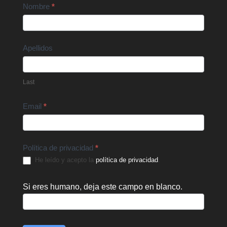
Contact
Nombre
*
Us
Apellidos
Last
Email
*
Política de privacidad
*
He leído y acepto la
política de privacidad
.
Si eres humano, deja este campo en blanco.