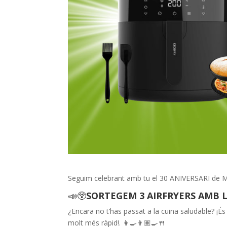
Seguim celebrant amb tu el 30 ANIVERSARI de M
📣😲
SORTEGEM 3 AIRFRYERS AMB 
¿Encara no t’has passat a la cuina saludable? ¡És
molt més ràpid!. 👩‍🍳👨🏽‍🍳🍴