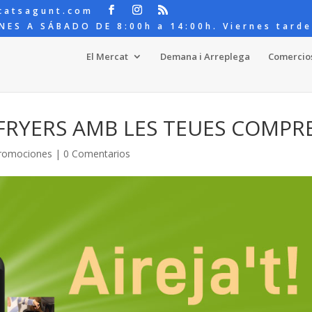
catsagunt.com
NES A SÁBADO DE 8:00h a 14:00h. Viernes tarde
El Mercat
Demana i Arreplega
Comercio
RFRYERS AMB LES TEUES COMPR
romociones
|
0 Comentarios