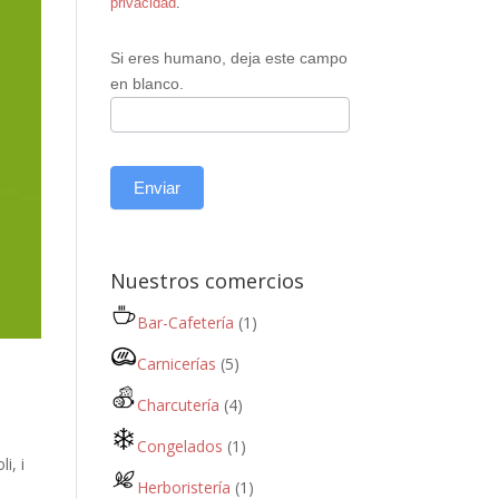
privacidad
.
Si eres humano, deja este campo
en blanco.
Enviar
Nuestros comercios
Bar-Cafetería
(1)
Carnicerías
(5)
Charcutería
(4)
Congelados
(1)
i, i
Herboristería
(1)