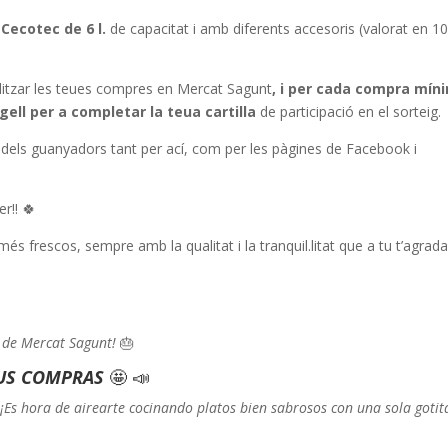
Cecotec de 6 l.
de capacitat i amb diferents accesoris (valorat en 10
alitzar les teues compres en Mercat Sagunt
, i per cada compra mín
ell per a completar la teua cartilla
de participació en el sorteig.
 dels guanyadors tant per ací, com per les pàgines de Facebook i
r!! 🍀
 frescos, sempre amb la qualitat i la tranquil.litat que a tu t’agrada
 de Mercat Sagunt!
🎂
TUS COMPRAS
🤩 📣
¡Es hora de airearte cocinando platos bien sabrosos con una sola gotit