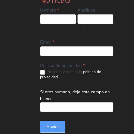
NOTICIAS
Contact
Nombre
*
Apellidos
Us
Last
Email
*
Política de privacidad
*
He leído y acepto la
política de
privacidad
.
Si eres humano, deja este campo en
blanco.
Enviar