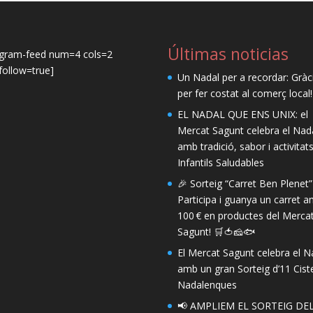
Últimas noticias
agram-feed num=4 cols=2
ollow=true]
Un Nadal per a recordar: Gràc
per fer costat al comerç local!
EL NADAL QUE ENS UNIX: el
Mercat Sagunt celebra el Nad
amb tradició, sabor i activitat
Infantils Saludables
🎉 Sorteig “Carret Ben Plenet”
Participa i guanya un carret 
100 € en productes del Merca
Sagunt! 🛒🍅🧀🐟
El Mercat Sagunt celebra el N
amb un gran Sorteig d’11 Ciste
Nadalenques
📢 AMPLIEM EL SORTEIG DE