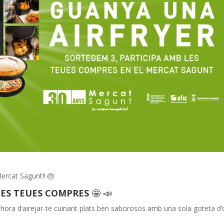
ercat Sagunt!! 🎂
LES TEUES COMPRES
🤩 📣
 hora d’airejar-te cuinant plats ben saborosos amb una sola goteta d’ol