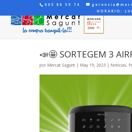
605 86 59 74
gerencia@mer
HORARIO: LU
📣🤩 SORTEGEM 3 AI
por
Mercat Sagunt
|
May 19, 2023
|
Noticias
,
P