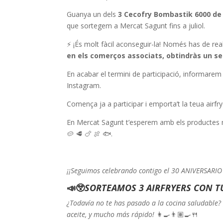
Guanya un dels
3 Cecofry Bombastik 6000 de 
que sortegem a Mercat Sagunt fins a juliol.
⚡️ ¡És molt fàcil aconseguir-la! Només has de re
en els comerços associats, obtindràs un seg
En acabar el termini de participació, informarem
Instagram.
Comença ja a participar i emporta’t la teua airfrye
En Mercat Sagunt t’esperem amb els productes més
🥔 🥩 🍗 🍖 🐟.
¡¡Seguimos celebrando contigo el 30 ANIVERSARIO
📣
😲
SORTEAMOS 3 AIRFRYERS CON 
¿Todavía no te has pasado a la cocina saludable? 
aceite, y mucho más rápido!
👩‍🍳👨🏽‍🍳🍴