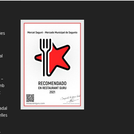
ies
al
s
 –
amb
t
adal
lles
L