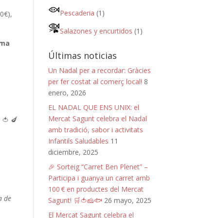
Pescaderia
(1)
0€),
Salazones y encurtidos
(1)
ima
Últimas noticias
Un Nadal per a recordar: Gràcies
per fer costat al comerç local!
8
enero, 2026
EL NADAL QUE ENS UNIX: el
Mercat Sagunt celebra el Nadal
 🍅 🍆
amb tradició, sabor i activitats
Infantils Saludables
11
diciembre, 2025
🎉 Sorteig “Carret Ben Plenet” –
Participa i guanya un carret amb
100 € en productes del Mercat
a de
Sagunt! 🛒🍅🧀🐟
26 mayo, 2025
El Mercat Sagunt celebra el