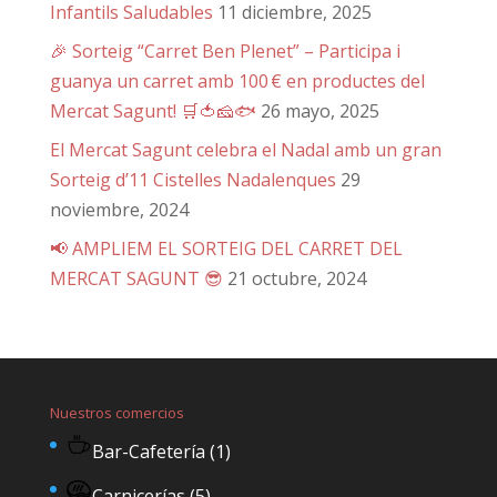
Infantils Saludables
11 diciembre, 2025
🎉 Sorteig “Carret Ben Plenet” – Participa i
guanya un carret amb 100 € en productes del
Mercat Sagunt! 🛒🍅🧀🐟
26 mayo, 2025
El Mercat Sagunt celebra el Nadal amb un gran
Sorteig d’11 Cistelles Nadalenques
29
noviembre, 2024
📢 AMPLIEM EL SORTEIG DEL CARRET DEL
MERCAT SAGUNT 😎
21 octubre, 2024
Nuestros comercios
Bar-Cafetería
(1)
Carnicerías
(5)