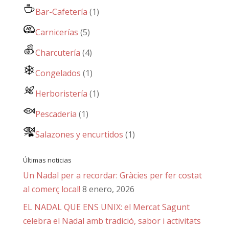
Bar-Cafetería
(1)
Carnicerías
(5)
Charcutería
(4)
Congelados
(1)
Herboristería
(1)
Pescaderia
(1)
Salazones y encurtidos
(1)
Últimas noticias
Un Nadal per a recordar: Gràcies per fer costat
al comerç local!
8 enero, 2026
EL NADAL QUE ENS UNIX: el Mercat Sagunt
celebra el Nadal amb tradició, sabor i activitats