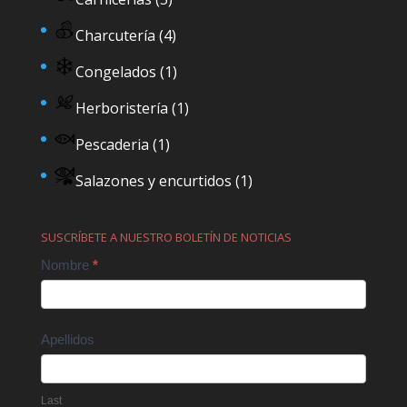
Charcutería
(4)
Congelados
(1)
Herboristería
(1)
Pescaderia
(1)
Salazones y encurtidos
(1)
SUSCRÍBETE A NUESTRO BOLETÍN DE NOTICIAS
Contact
Nombre
*
Us
Apellidos
Last