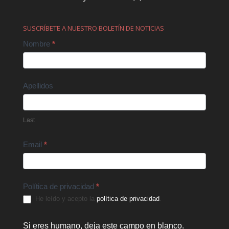
SUSCRÍBETE A NUESTRO BOLETÍN DE NOTICIAS
Contact
Nombre
*
Us
Apellidos
Last
Email
*
Política de privacidad
*
He leído y acepto la
política de privacidad
.
Si eres humano, deja este campo en blanco.