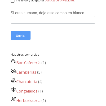
He leído y acepto la
política de privacidad
.
Si eres humano, deja este campo en blanco.
Enviar
Nuestros comercios
Bar-Cafetería
(1)
Carnicerías
(5)
Charcutería
(4)
Congelados
(1)
Herboristería
(1)