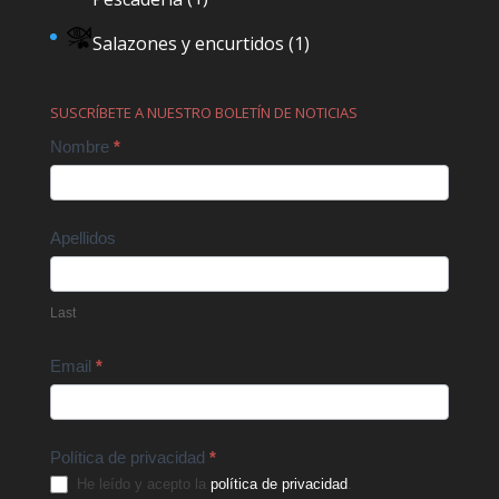
Salazones y encurtidos
(1)
SUSCRÍBETE A NUESTRO BOLETÍN DE NOTICIAS
Contact
Nombre
*
Us
Apellidos
Last
Email
*
Política de privacidad
*
He leído y acepto la
política de privacidad
.