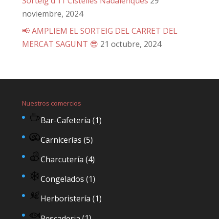
Sorteig d’11 Cistelles Nadalenques
29
noviembre, 2024
📢 AMPLIEM EL SORTEIG DEL CARRET DEL
MERCAT SAGUNT 😎
21 octubre, 2024
Nuestros comercios
Bar-Cafetería
(1)
Carnicerías
(5)
Charcutería
(4)
Congelados
(1)
Herboristería
(1)
Pescaderia
(1)