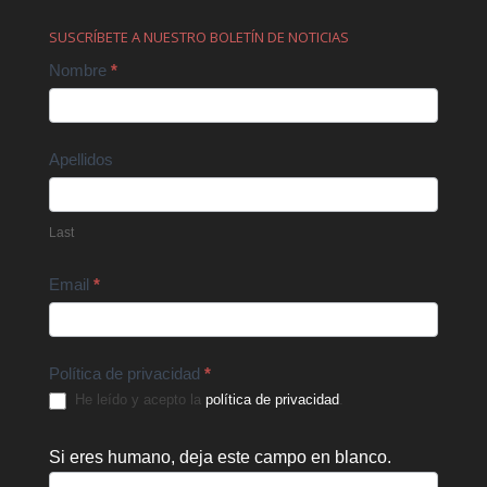
SUSCRÍBETE A NUESTRO BOLETÍN DE NOTICIAS
Contact
Nombre
*
Us
Apellidos
Last
Email
*
Política de privacidad
*
He leído y acepto la
política de privacidad
.
Si eres humano, deja este campo en blanco.