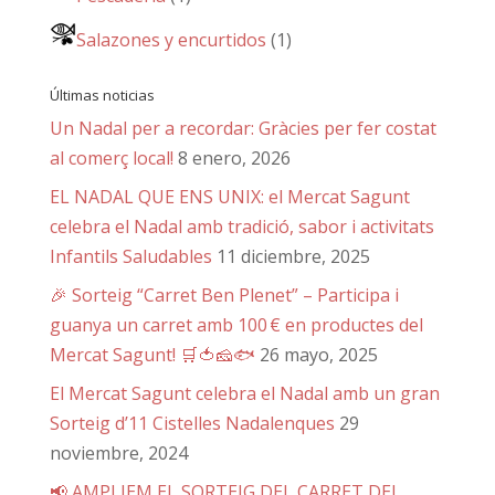
Salazones y encurtidos
(1)
Últimas noticias
Un Nadal per a recordar: Gràcies per fer costat
al comerç local!
8 enero, 2026
EL NADAL QUE ENS UNIX: el Mercat Sagunt
celebra el Nadal amb tradició, sabor i activitats
Infantils Saludables
11 diciembre, 2025
🎉 Sorteig “Carret Ben Plenet” – Participa i
guanya un carret amb 100 € en productes del
Mercat Sagunt! 🛒🍅🧀🐟
26 mayo, 2025
El Mercat Sagunt celebra el Nadal amb un gran
Sorteig d’11 Cistelles Nadalenques
29
noviembre, 2024
📢 AMPLIEM EL SORTEIG DEL CARRET DEL