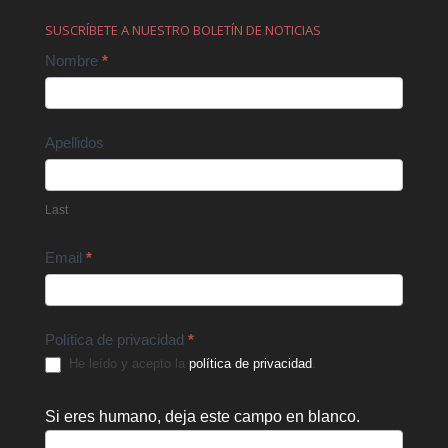
SUSCRÍBETE A NUESTRO BOLETÍN DE NOTICIAS
Contact
Nombre
*
Us
Apellidos
Last
Email
*
Política de privacidad
*
He leído y acepto la
política de privacidad
.
Si eres humano, deja este campo en blanco.