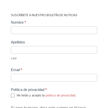
SUSCRÍBETE A NUESTRO BOLETÍN DE NOTICIAS
Contact
Nombre
*
Us
Apellidos
Last
Email
*
Política de privacidad
*
He leído y acepto la
política de privacidad
.
Si eres humano, deja este campo en blanco.