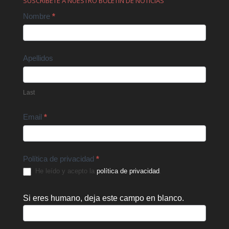
SUSCRÍBETE A NUESTRO BOLETÍN DE NOTICIAS
Contact
Nombre
*
Us
Apellidos
Last
Email
*
Política de privacidad
*
He leído y acepto la
política de privacidad
.
Si eres humano, deja este campo en blanco.