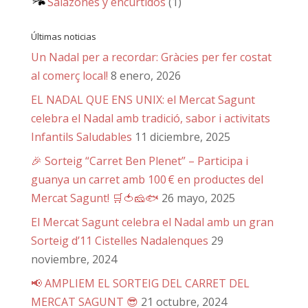
Salazones y encurtidos
(1)
Últimas noticias
Un Nadal per a recordar: Gràcies per fer costat
al comerç local!
8 enero, 2026
EL NADAL QUE ENS UNIX: el Mercat Sagunt
celebra el Nadal amb tradició, sabor i activitats
Infantils Saludables
11 diciembre, 2025
🎉 Sorteig “Carret Ben Plenet” – Participa i
guanya un carret amb 100 € en productes del
Mercat Sagunt! 🛒🍅🧀🐟
26 mayo, 2025
El Mercat Sagunt celebra el Nadal amb un gran
Sorteig d’11 Cistelles Nadalenques
29
noviembre, 2024
📢 AMPLIEM EL SORTEIG DEL CARRET DEL
MERCAT SAGUNT 😎
21 octubre, 2024