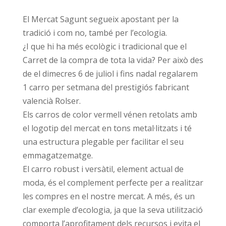
El Mercat Sagunt segueix apostant per la
tradició i com no, també per l’ecologia.
¿I que hi ha més ecològic i tradicional que el
Carret de la compra de tota la vida? Per això des
de el dimecres 6 de juliol i fins nadal regalarem
1 carro per setmana del prestigiós fabricant
valencià Rolser.
Els carros de color vermell vénen retolats amb
el logotip del mercat en tons metal·litzats i té
una estructura plegable per facilitar el seu
emmagatzematge.
El carro robust i versàtil, element actual de
moda, és el complement perfecte per a realitzar
les compres en el nostre mercat. A més, és un
clar exemple d’ecologia, ja que la seva utilització
comporta l’aprofitament dels recursos i evita el