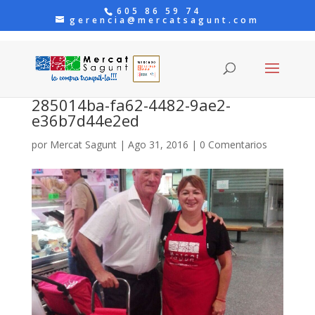
605 86 59 74
gerencia@mercatsagunt.com
285014ba-fa62-4482-9ae2-
e36b7d44e2ed
por
Mercat Sagunt
|
Ago 31, 2016
|
0 Comentarios