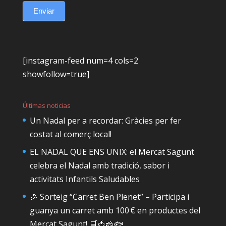
Enviar
[instagram-feed num=4 cols=2
showfollow=true]
Últimas noticias
Un Nadal per a recordar: Gràcies per fer
costat al comerç local!
EL NADAL QUE ENS UNIX: el Mercat Sagunt
celebra el Nadal amb tradició, sabor i
activitats Infantils Saludables
🎉 Sorteig “Carret Ben Plenet” – Participa i
guanya un carret amb 100 € en productes del
Mercat Sagunt! 🛒🍅🧀🐟