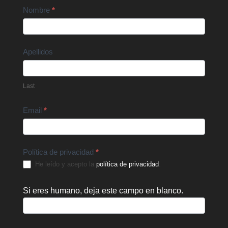
Contact
Nombre
*
Us
Apellidos
Last
Email
*
Política de privacidad
*
He leído y acepto la
política de privacidad
.
Si eres humano, deja este campo en blanco.