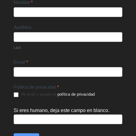
Contact
Nombre
*
Us
Apellidos
Last
Email
*
Política de privacidad
*
He leído y acepto la
política de privacidad
.
Si eres humano, deja este campo en blanco.