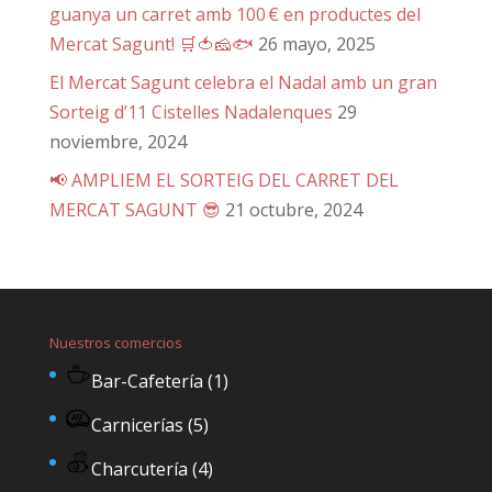
guanya un carret amb 100 € en productes del
Mercat Sagunt! 🛒🍅🧀🐟
26 mayo, 2025
El Mercat Sagunt celebra el Nadal amb un gran
Sorteig d’11 Cistelles Nadalenques
29
noviembre, 2024
📢 AMPLIEM EL SORTEIG DEL CARRET DEL
MERCAT SAGUNT 😎
21 octubre, 2024
Nuestros comercios
Bar-Cafetería
(1)
Carnicerías
(5)
Charcutería
(4)