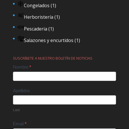
Congelados
(1)
Herboristería
(1)
Pescaderia
(1)
Salazones y encurtidos
(1)
SUSCRÍBETE A NUESTRO BOLETÍN DE NOTICIAS
Contact
Nombre
*
Us
Apellidos
Last
Email
*