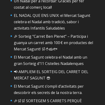
Un Nadal per a recordar: Gràcies per fer
costat al comerç local!
EL NADAL QUE ENS UNIX: el Mercat Sagunt
celebra el Nadal amb tradició, sabor i
activitats Infantils Saludables
🎉 Sorteig “Carret Ben Plenet” – Participa i
guanya un carret amb 100 € en productes del
Mercat Sagunt! 🛒🍅🧀🐟
El Mercat Sagunt celebra el Nadal amb un
gran Sorteig d’11 Cistelles Nadalenques
📢 AMPLIEM EL SORTEIG DEL CARRET DEL
MERCAT SAGUNT 😎
El Mercat Sagunt s’ompli d’activitats per
descobrir els secrets de la nostra terra.
🎉🛒🛒 SORTEGEM 5 CARRETS PERQUÈ