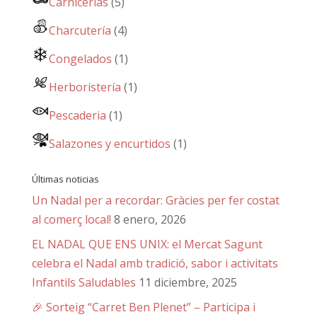
Carnicerías
(5)
Charcutería
(4)
Congelados
(1)
Herboristería
(1)
Pescaderia
(1)
Salazones y encurtidos
(1)
Últimas noticias
Un Nadal per a recordar: Gràcies per fer costat
al comerç local!
8 enero, 2026
EL NADAL QUE ENS UNIX: el Mercat Sagunt
celebra el Nadal amb tradició, sabor i activitats
Infantils Saludables
11 diciembre, 2025
🎉 Sorteig “Carret Ben Plenet” – Participa i