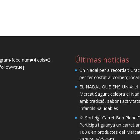
Últimas noticias
agram-feed num=4 cols=2
ollow=true]
Un Nadal per a recordar: Gràc
per fer costat al comerç local!
EL NADAL QUE ENS UNIX: el
Mercat Sagunt celebra el Nad
amb tradició, sabor i activitat
Infantils Saludables
🎉 Sorteig “Carret Ben Plenet”
Participa i guanya un carret 
100 € en productes del Merca
Sagunt! 🛒🍅🧀🐟