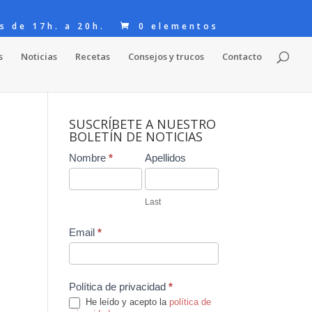
s de 17h. a 20h.
0 elementos
s
Noticias
Recetas
Consejos y trucos
Contacto
SUSCRÍBETE A NUESTRO
BOLETÍN DE NOTICIAS
Contact
Nombre
*
Apellidos
Us
Last
Email
*
Política de privacidad
*
He leído y acepto la
política de