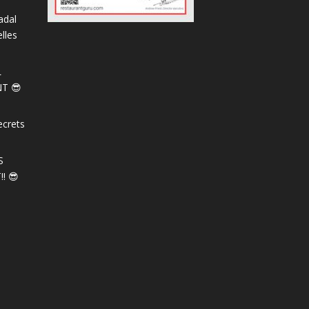
adal
lles
L
T 😎
ecrets
S
! 😎