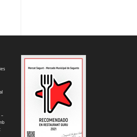
ies
al
s
 –
amb
t