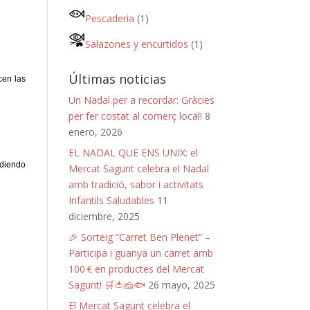
Pescaderia
(1)
Salazones y encurtidos
(1)
Últimas noticias
cen las
Un Nadal per a recordar: Gràcies
per fer costat al comerç local!
8
enero, 2026
EL NADAL QUE ENS UNIX: el
adiendo
Mercat Sagunt celebra el Nadal
amb tradició, sabor i activitats
Infantils Saludables
11
diciembre, 2025
🎉 Sorteig “Carret Ben Plenet” –
Participa i guanya un carret amb
100 € en productes del Mercat
Sagunt! 🛒🍅🧀🐟
26 mayo, 2025
El Mercat Sagunt celebra el