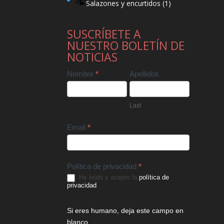
Salazones y encurtidos
(1)
SUSCRÍBETE A
NUESTRO BOLETÍN DE
NOTICIAS
Contact
Nombre
*
Apellidos
Us
Last
Email
*
Política de privacidad
*
He leído y acepto la
política de
privacidad
.
Si eres humano, deja este campo en
blanco.