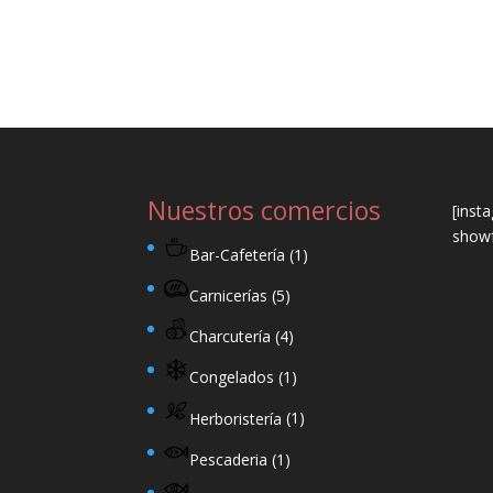
Nuestros comercios
[inst
showf
Bar-Cafetería
(1)
Carnicerías
(5)
Charcutería
(4)
Congelados
(1)
Herboristería
(1)
Pescaderia
(1)