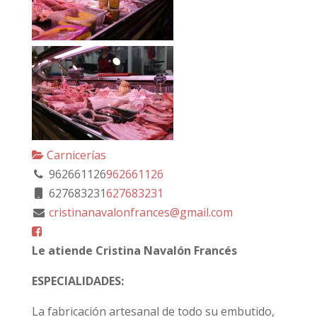
Carnicerías
962661126
962661126
627683231
627683231
cristinanavalonfrances@gmail.com
Le atiende Cristina Navalón Francés
ESPECIALIDADES:
La fabricación artesanal de todo su embutido,