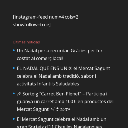
[instagram-feed num=4 cols=2
showfollow=true]
Últimas noticias
Un Nadal per a recordar: Gràcies per fer
costat al comerç local!
EL NADAL QUE ENS UNIX: el Mercat Sagunt
celebra el Nadal amb tradició, sabor i
activitats Infantils Saludables
🎉 Sorteig “Carret Ben Plenet” – Participa i
guanya un carret amb 100 € en productes del
Mercat Sagunt! 🛒🍅🧀🐟
El Mercat Sagunt celebra el Nadal amb un
gran Sorteig d’11 Cistelles Nadalenques