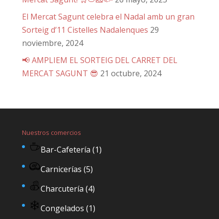
El Mercat Sagunt celebra el Nadal amb un gran
Sorteig d’11 Cistelles Nadalenques
29
noviembre, 2024
📢 AMPLIEM EL SORTEIG DEL CARRET DEL
MERCAT SAGUNT 😎
21 octubre, 2024
Nuestros comercios
Bar-Cafetería
(1)
Carnicerías
(5)
Charcutería
(4)
Congelados
(1)