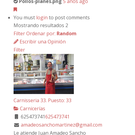
Pollos-planes.png
5 años ago
You must
login
to post comments
Mostrando resultados 2
Filter
Ordenar por:
Random
Escribir una Opinión
Filter
Carnisseria 33. Puesto: 33
Carnicerías
625473741
625473741
amadeosanchomartinez@gmail.com
Le atiende Juan Amadeo Sancho