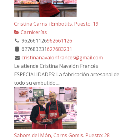
Cristina Carns i Embotits. Puesto: 19
Carnicerías
962661126
962661126
627683231
627683231
cristinanavalonfrances@gmail.com
Le atiende Cristina Navalón Francés
ESPECIALIDADES: La fabricación artesanal de
todo su embutido,...
Sabors del Món, Carns Gomis. Puesto: 28