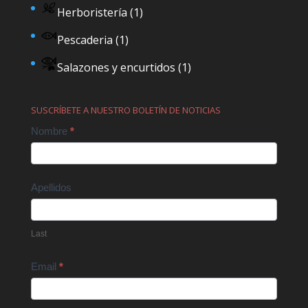
Herboristería
(1)
Pescaderia
(1)
Salazones y encurtidos
(1)
SUSCRÍBETE A NUESTRO BOLETÍN DE NOTICIAS
Contact
Nombre
*
Us
Apellidos
Last
Email
*