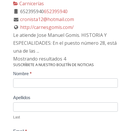
Carnicerías
652395940
652395940
cronista12@hotmail.com
http://carnesgomis.com/
Le atiende Jose Manuel Gomis. HISTORIA Y
ESPECIALIDADES: En el puesto número 28, está
una de las ...
Mostrando resultados 4
SUSCRÍBETE A NUESTRO BOLETÍN DE NOTICIAS
Contact
Nombre
*
Us
Apellidos
Last