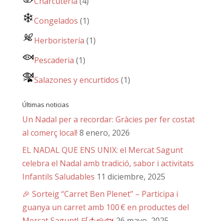
Charcutería
(4)
Congelados
(1)
Herboristería
(1)
Pescaderia
(1)
Salazones y encurtidos
(1)
Últimas noticias
Un Nadal per a recordar: Gràcies per fer costat
al comerç local!
8 enero, 2026
EL NADAL QUE ENS UNIX: el Mercat Sagunt
celebra el Nadal amb tradició, sabor i activitats
Infantils Saludables
11 diciembre, 2025
🎉 Sorteig “Carret Ben Plenet” – Participa i
guanya un carret amb 100 € en productes del
Mercat Sagunt! 🛒🍅🧀🐟
26 mayo, 2025