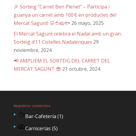
🎉 Sorteig “Carret Ben Plenet” – Participa i
guanya un carret amb 100 € en productes del
Mercat Sagunt! 🛒🍅🧀🐟
26 mayo, 2025
El Mercat Sagunt celebra el Nadal amb un gran
Sorteig d’11 Cistelles Nadalenques
29
noviembre, 2024
📢 AMPLIEM EL SORTEIG DEL CARRET DEL
MERCAT SAGUNT 😎
21 octubre, 2024
Nuestros comercios
Bar-Cafetería
(1)
Carnicerías
(5)