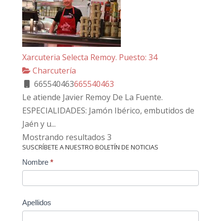
Xarcuteria Selecta Remoy. Puesto: 34
Charcutería
665540463
665540463
Le atiende Javier Remoy De La Fuente.
ESPECIALIDADES: Jamón Ibérico, embutidos de
Jaén y u...
Mostrando resultados 3
SUSCRÍBETE A NUESTRO BOLETÍN DE NOTICIAS
Contact
Nombre
*
Us
Apellidos