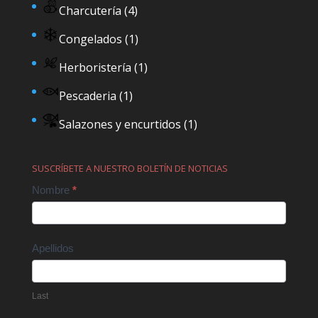
Charcutería
(4)
Congelados
(1)
Herboristería
(1)
Pescaderia
(1)
Salazones y encurtidos
(1)
SUSCRÍBETE A NUESTRO BOLETÍN DE NOTICIAS
Contact
Nombre
*
Us
Apellidos
Last