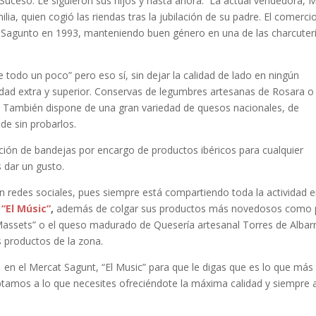
n Suceso. Le siguieron sus hijos y hasta ahora. La actual vendedora, M
lia, quien cogió las riendas tras la jubilación de su padre. El comerci
de Sagunto en 1993, manteniendo buen género en una de las charcuter
 todo un poco” pero eso sí, sin dejar la calidad de lado en ningún
ad extra y superior. Conservas de legumbres artesanas de Rosara o 
. También dispone de una gran variedad de quesos nacionales, de
de sin probarlos.
ación de bandejas por encargo de productos ibéricos para cualquier
 dar un gusto.
en redes sociales, pues siempre está compartiendo toda la actividad e
 “El Músic”
,
además de colgar sus productos más novedosos como 
Massets” o el queso madurado de Quesería artesanal Torres de Albarr
 productos de la zona.
en el Mercat Sagunt, “El Music” para que le digas que es lo que más
ptamos a lo que necesites ofreciéndote la máxima calidad y siempre 