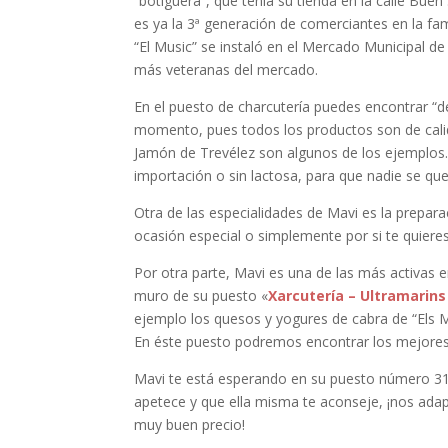
“botiguera”, que tenía su tienda en la calle Bue
es ya la 3ª generación de comerciantes en la fami
“El Music” se instaló en el Mercado Municipal 
más veteranas del mercado.
En el puesto de charcutería puedes encontrar “de
momento, pues todos los productos son de calid
Jamón de Trevélez son algunos de los ejemplos
importación o sin lactosa, para que nadie se que
Otra de las especialidades de Mavi es la prepar
ocasión especial o simplemente por si te quieres
Por otra parte, Mavi es una de las más activas 
muro de su puesto «
Xarcutería – Ultramarins
ejemplo los quesos y yogures de cabra de “Els 
En éste puesto podremos encontrar los mejores
Mavi te está esperando en su puesto número 31 
apetece y que ella misma te aconseje, ¡nos ada
muy buen precio!