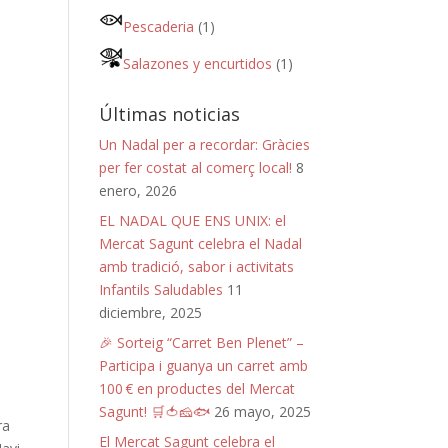
Pescaderia
(1)
Salazones y encurtidos
(1)
Últimas noticias
Un Nadal per a recordar: Gràcies
per fer costat al comerç local!
8
enero, 2026
EL NADAL QUE ENS UNIX: el
Mercat Sagunt celebra el Nadal
amb tradició, sabor i activitats
Infantils Saludables
11
diciembre, 2025
🎉 Sorteig “Carret Ben Plenet” –
Participa i guanya un carret amb
100 € en productes del Mercat
Sagunt! 🛒🍅🧀🐟
26 mayo, 2025
ra
El Mercat Sagunt celebra el