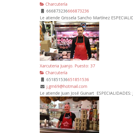
Charcutería
666873236
666873236
Le atiende Grissela Sancho Martínez ESPECIALID
Xarcuteria Juanjo. Puesto: 37
Charcutería
651851536
651851536
j.gm69@hotmail.com
Le atiende Juan José Guinart ESPECIALIDADES: Ja