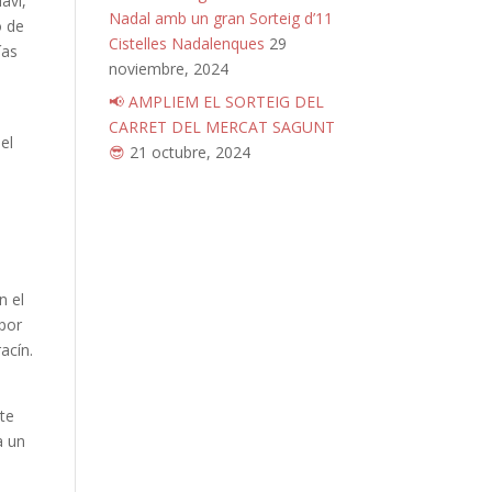
avi,
Nadal amb un gran Sorteig d’11
o de
Cistelles Nadalenques
29
ías
noviembre, 2024
📢 AMPLIEM EL SORTEIG DEL
CARRET DEL MERCAT SAGUNT
el
😎
21 octubre, 2024
n el
por
acín.
 te
a un