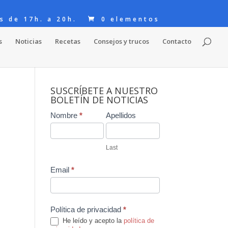
s de 17h. a 20h.
0 elementos
s
Noticias
Recetas
Consejos y trucos
Contacto
SUSCRÍBETE A NUESTRO
BOLETÍN DE NOTICIAS
Contact
Nombre
*
Apellidos
Us
Last
Email
*
Política de privacidad
*
He leído y acepto la
política de