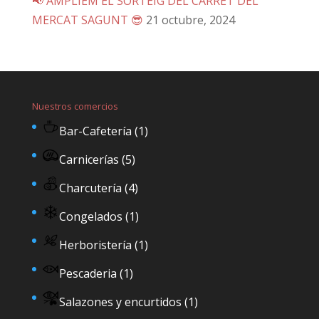
📢 AMPLIEM EL SORTEIG DEL CARRET DEL
MERCAT SAGUNT 😎
21 octubre, 2024
Nuestros comercios
Bar-Cafetería
(1)
Carnicerías
(5)
Charcutería
(4)
Congelados
(1)
Herboristería
(1)
Pescaderia
(1)
Salazones y encurtidos
(1)