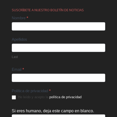
SUSCRÍBETE A NUESTRO BOLETÍN DE NOTICIAS
Contact
Nombre
*
Us
Apellidos
Last
Email
*
Política de privacidad
*
He leído y acepto la
política de privacidad
.
Si eres humano, deja este campo en blanco.