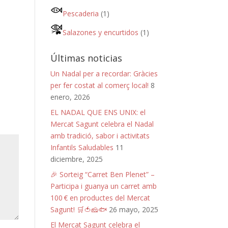
Pescaderia
(1)
Salazones y encurtidos
(1)
Últimas noticias
Un Nadal per a recordar: Gràcies
per fer costat al comerç local!
8
enero, 2026
EL NADAL QUE ENS UNIX: el
Mercat Sagunt celebra el Nadal
amb tradició, sabor i activitats
Infantils Saludables
11
diciembre, 2025
🎉 Sorteig “Carret Ben Plenet” –
Participa i guanya un carret amb
100 € en productes del Mercat
Sagunt! 🛒🍅🧀🐟
26 mayo, 2025
El Mercat Sagunt celebra el