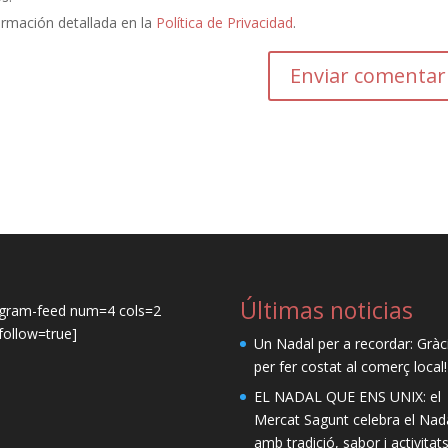
ormación detallada en la
Política de Privacidad
.
Últimas noticias
agram-feed num=4 cols=2
ollow=true]
Un Nadal per a recordar: Gràc
per fer costat al comerç local!
EL NADAL QUE ENS UNIX: el
Mercat Sagunt celebra el Nad
amb tradició, sabor i activitat