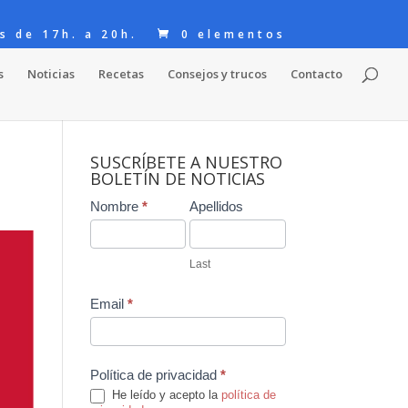
s de 17h. a 20h.
0 elementos
s
Noticias
Recetas
Consejos y trucos
Contacto
SUSCRÍBETE A NUESTRO
BOLETÍN DE NOTICIAS
Contact
Nombre
*
Apellidos
Us
Last
Email
*
Política de privacidad
*
He leído y acepto la
política de