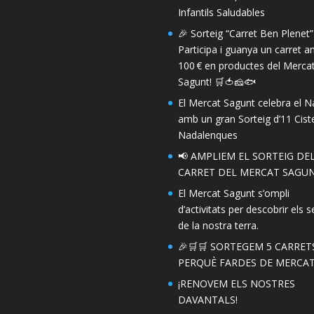
Infantils Saludables
🎉 Sorteig “Carret Ben Plenet”
Participa i guanya un carret 
100 € en productes del Merca
Sagunt! 🛒🍅🧀🐟
El Mercat Sagunt celebra el N
amb un gran Sorteig d’11 Ciste
Nadalenques
📢 AMPLIEM EL SORTEIG DE
CARRET DEL MERCAT SAGUN
El Mercat Sagunt s’ompli
d’activitats per descobrir els s
de la nostra terra.
🎉🛒🛒 SORTEGEM 5 CARRET
PERQUÈ FARDES DE MERCAT!
¡RENOVEM ELS NOSTRES
DAVANTALS!