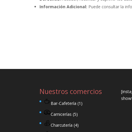
Información Adicional:
Puede consultar la inf
Nuestros comercios
[inst
showf
Bar-Cafetería
(1)
Carnicerías
(5)
Charcutería
(4)