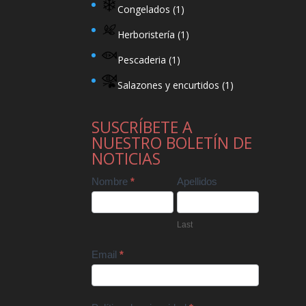
Congelados
(1)
Herboristería
(1)
Pescaderia
(1)
Salazones y encurtidos
(1)
SUSCRÍBETE A
NUESTRO BOLETÍN DE
NOTICIAS
Contact
Nombre
*
Apellidos
Us
Last
Email
*