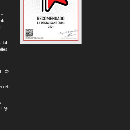
 –
amb
t
adal
lles
L
T 😎
ecrets
S
! 😎