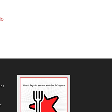
ies
al
s