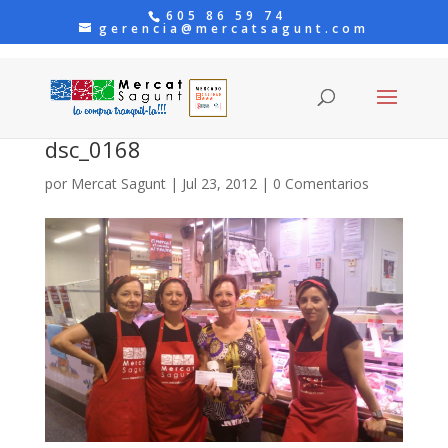
605 86 59 74
gerencia@mercatsagunt.com
dsc_0168
por
Mercat Sagunt
|
Jul 23, 2012
|
0 Comentarios