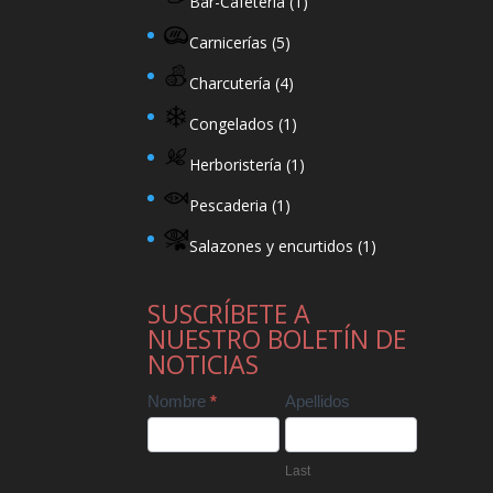
Bar-Cafetería
(1)
Carnicerías
(5)
Charcutería
(4)
Congelados
(1)
Herboristería
(1)
Pescaderia
(1)
Salazones y encurtidos
(1)
SUSCRÍBETE A
NUESTRO BOLETÍN DE
NOTICIAS
Contact
Nombre
*
Apellidos
Us
Last