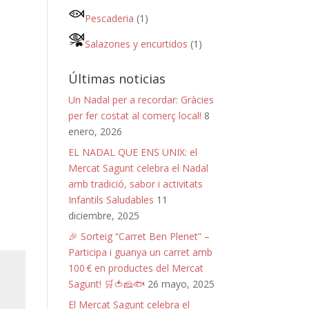
Pescaderia
(1)
Salazones y encurtidos
(1)
Últimas noticias
Un Nadal per a recordar: Gràcies
per fer costat al comerç local!
8
enero, 2026
EL NADAL QUE ENS UNIX: el
Mercat Sagunt celebra el Nadal
amb tradició, sabor i activitats
Infantils Saludables
11
diciembre, 2025
🎉 Sorteig “Carret Ben Plenet” –
Participa i guanya un carret amb
100 € en productes del Mercat
Sagunt! 🛒🍅🧀🐟
26 mayo, 2025
El Mercat Sagunt celebra el