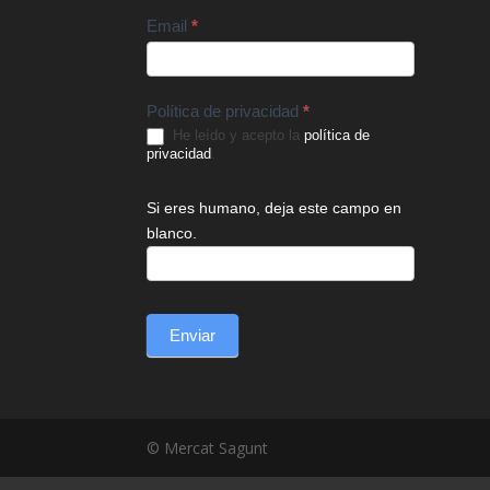
Email
*
Política de privacidad
*
He leído y acepto la
política de
privacidad
.
Si eres humano, deja este campo en
blanco.
Enviar
© Mercat Sagunt