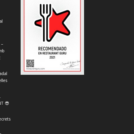
al
s
 –
amb
t
adal
lles
L
T 😎
ecrets