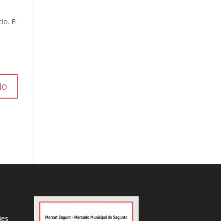
io. El
ies