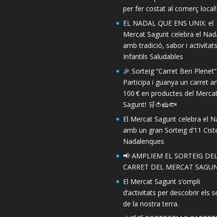
per fer costat al comerç local!
EL NADAL QUE ENS UNIX: el
Mercat Sagunt celebra el Nad
amb tradició, sabor i activitat
Infantils Saludables
🎉 Sorteig “Carret Ben Plenet”
Participa i guanya un carret 
100 € en productes del Merca
Sagunt! 🛒🍅🧀🐟
El Mercat Sagunt celebra el N
amb un gran Sorteig d’11 Ciste
Nadalenques
📢 AMPLIEM EL SORTEIG DE
CARRET DEL MERCAT SAGUN
El Mercat Sagunt s’ompli
d’activitats per descobrir els s
de la nostra terra.