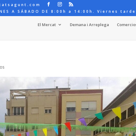
catsagunt.com
NES A SÁBADO DE 8:00h a 14:00h. Viernes tarde
El Mercat
Demana i Arreplega
Comercio
ios