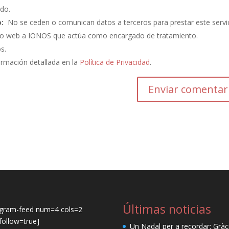
do.
:
No se ceden o comunican datos a terceros para prestar este servic
ento web a IONOS que actúa como encargado de tratamiento.
os.
ormación detallada en la
Política de Privacidad
.
Últimas noticias
agram-feed num=4 cols=2
ollow=true]
Un Nadal per a recordar: Gràc