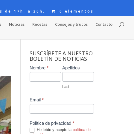
s de 17h. a 20h.
0 elementos
s
Noticias
Recetas
Consejos y trucos
Contacto
SUSCRÍBETE A NUESTRO
BOLETÍN DE NOTICIAS
Contact
Nombre
*
Apellidos
Us
Last
Email
*
Política de privacidad
*
He leído y acepto la
política de