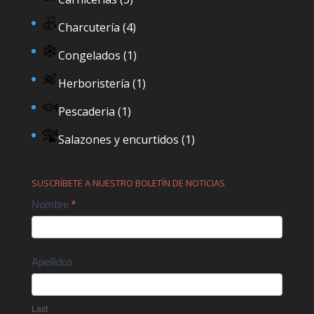
Charcutería
(4)
Congelados
(1)
Herboristería
(1)
Pescaderia
(1)
Salazones y encurtidos
(1)
SUSCRÍBETE A NUESTRO BOLETÍN DE NOTICIAS
Contact
Nombre
*
Us
Apellidos
Last