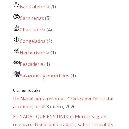
Bar-Cafetería
(1)
Carnicerías
(5)
Charcutería
(4)
Congelados
(1)
Herboristería
(1)
Pescaderia
(1)
Salazones y encurtidos
(1)
Últimas noticias
Un Nadal per a recordar: Gràcies per fer costat
al comerç local!
8 enero, 2026
EL NADAL QUE ENS UNIX: el Mercat Sagunt
celebra el Nadal amb tradició, sabor i activitats