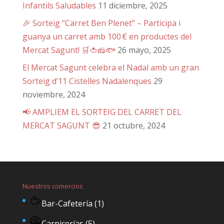
Infantils Saludables
11 diciembre, 2025
🎉 Sorteig “Carret Ben Plenet” – Participa i
guanya un carret amb 100 € en productes del
Mercat Sagunt! 🛒🍅🧀🐟
26 mayo, 2025
El Mercat Sagunt celebra el Nadal amb un gran
Sorteig d’11 Cistelles Nadalenques
29
noviembre, 2024
📢 AMPLIEM EL SORTEIG DEL CARRET DEL
MERCAT SAGUNT 😎
21 octubre, 2024
Nuestros comercios
Bar-Cafetería
(1)
Carnicerías
(5)