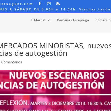
catsagunt.com
NES A SÁBADO DE 8:00h a 14:00h. Viernes tarde
El Mercat
Demana i Arreplega
Comercio
: MERCADOS MINORISTAS, nuevo
cias de autogestión
0 Comentarios