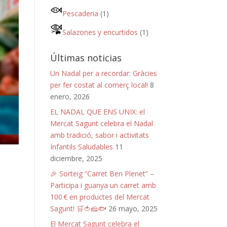
Pescaderia
(1)
Salazones y encurtidos
(1)
Últimas noticias
Un Nadal per a recordar: Gràcies
per fer costat al comerç local!
8
enero, 2026
EL NADAL QUE ENS UNIX: el
Mercat Sagunt celebra el Nadal
amb tradició, sabor i activitats
Infantils Saludables
11
diciembre, 2025
🎉 Sorteig “Carret Ben Plenet” –
Participa i guanya un carret amb
100 € en productes del Mercat
Sagunt! 🛒🍅🧀🐟
26 mayo, 2025
El Mercat Sagunt celebra el