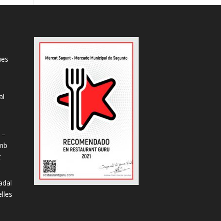
ies
al
s
 –
amb
t
adal
lles
L