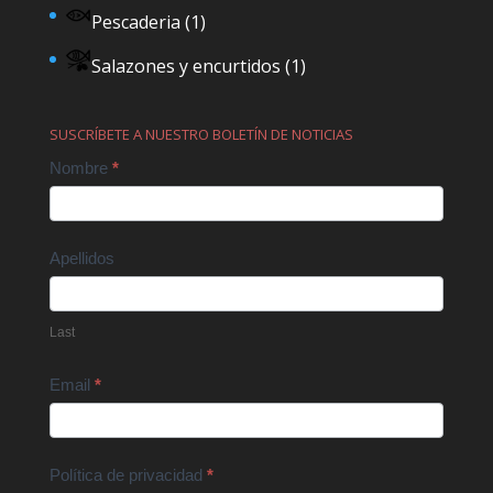
Pescaderia
(1)
Salazones y encurtidos
(1)
SUSCRÍBETE A NUESTRO BOLETÍN DE NOTICIAS
Contact
Nombre
*
Us
Apellidos
Last
Email
*
Política de privacidad
*