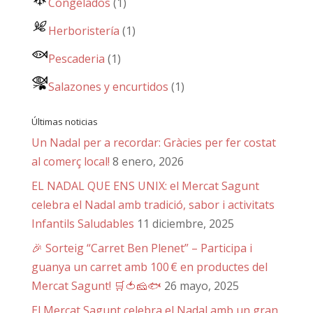
Congelados
(1)
Herboristería
(1)
Pescaderia
(1)
Salazones y encurtidos
(1)
Últimas noticias
Un Nadal per a recordar: Gràcies per fer costat
al comerç local!
8 enero, 2026
EL NADAL QUE ENS UNIX: el Mercat Sagunt
celebra el Nadal amb tradició, sabor i activitats
Infantils Saludables
11 diciembre, 2025
🎉 Sorteig “Carret Ben Plenet” – Participa i
guanya un carret amb 100 € en productes del
Mercat Sagunt! 🛒🍅🧀🐟
26 mayo, 2025
El Mercat Sagunt celebra el Nadal amb un gran