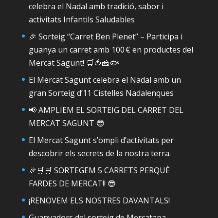
celebra el Nadal amb tradició, sabor i
activitats Infantils Saludables
🎉 Sorteig “Carret Ben Plenet” – Participa i
guanya un carret amb 100 € en productes del
Mercat Sagunt! 🛒🍅🧀🐟
El Mercat Sagunt celebra el Nadal amb un
gran Sorteig d’11 Cistelles Nadalenques
📢 AMPLIEM EL SORTEIG DEL CARRET DEL
MERCAT SAGUNT 😎
El Mercat Sagunt s’ompli d’activitats per
descobrir els secrets de la nostra terra.
🎉🛒🛒 SORTEGEM 5 CARRETS PERQUÈ
FARDES DE MERCAT!! 😎
¡RENOVEM ELS NOSTRES DAVANTALS!
Guanyadors del sorteig de Mercatapa