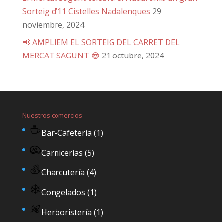
Sorteig d’11 Cistelles Nadalenques
29
noviembre, 2024
📢 AMPLIEM EL SORTEIG DEL CARRET DEL
MERCAT SAGUNT 😎
21 octubre, 2024
Nuestros comercios
Bar-Cafetería
(1)
Carnicerías
(5)
Charcutería
(4)
Congelados
(1)
Herboristería
(1)