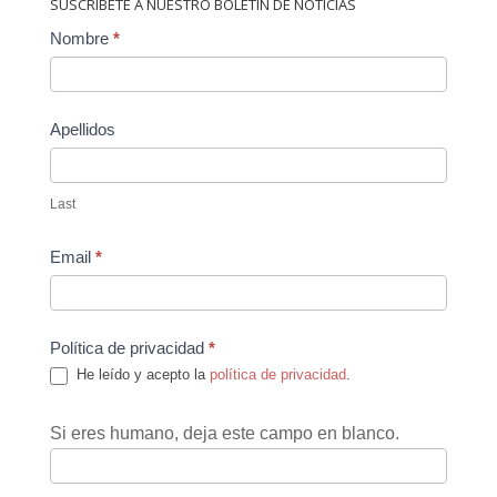
SUSCRÍBETE A NUESTRO BOLETÍN DE NOTICIAS
Contact
Nombre
*
Us
Apellidos
Last
Email
*
Política de privacidad
*
He leído y acepto la
política de privacidad
.
Si eres humano, deja este campo en blanco.