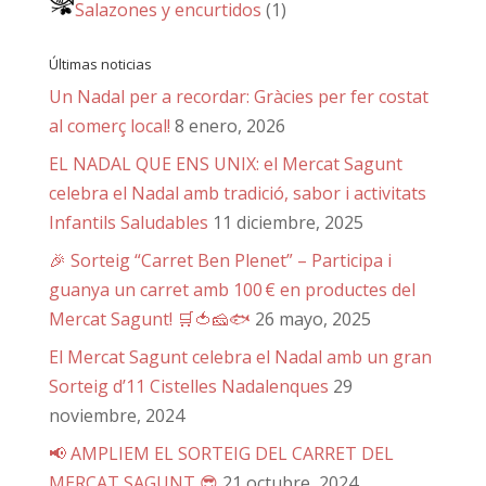
Salazones y encurtidos
(1)
Últimas noticias
Un Nadal per a recordar: Gràcies per fer costat
al comerç local!
8 enero, 2026
EL NADAL QUE ENS UNIX: el Mercat Sagunt
celebra el Nadal amb tradició, sabor i activitats
Infantils Saludables
11 diciembre, 2025
🎉 Sorteig “Carret Ben Plenet” – Participa i
guanya un carret amb 100 € en productes del
Mercat Sagunt! 🛒🍅🧀🐟
26 mayo, 2025
El Mercat Sagunt celebra el Nadal amb un gran
Sorteig d’11 Cistelles Nadalenques
29
noviembre, 2024
📢 AMPLIEM EL SORTEIG DEL CARRET DEL
MERCAT SAGUNT 😎
21 octubre, 2024