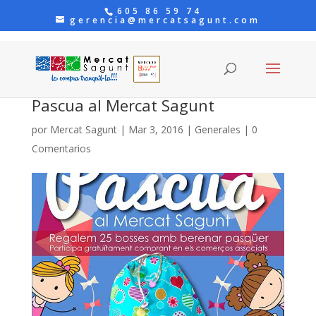
605 86 59 74
gerencia@mercatsagunt.com
Pascua al Mercat Sagunt
por
Mercat Sagunt
|
Mar 3, 2016
|
Generales
|
0
Comentarios