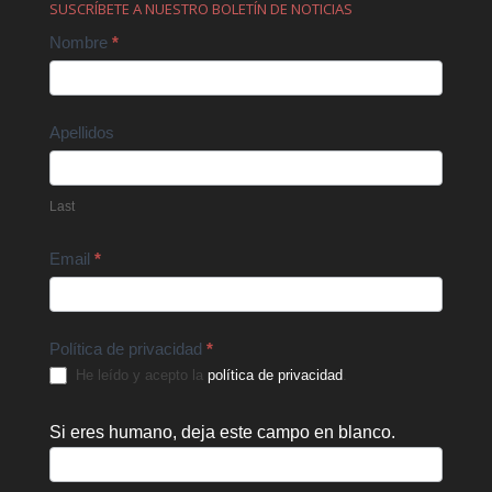
SUSCRÍBETE A NUESTRO BOLETÍN DE NOTICIAS
Contact
Nombre
*
Us
Apellidos
Last
Email
*
Política de privacidad
*
He leído y acepto la
política de privacidad
.
Si eres humano, deja este campo en blanco.