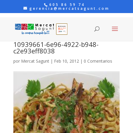
605 86 59 74
gerencia@mercatsagunt.com
10939661-6e96-4922-b948-
c2e93eff8038
por
Mercat Sagunt
|
Feb 10, 2012
|
0 Comentarios