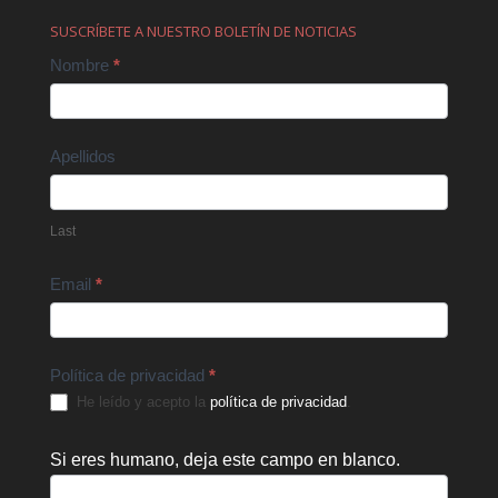
SUSCRÍBETE A NUESTRO BOLETÍN DE NOTICIAS
Contact
Nombre
*
Us
Apellidos
Last
Email
*
Política de privacidad
*
He leído y acepto la
política de privacidad
.
Si eres humano, deja este campo en blanco.